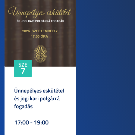
SZE
7
Ünnepélyes eskütétel
és jogi kari polgárrá
fogadás
17:00 - 19:00