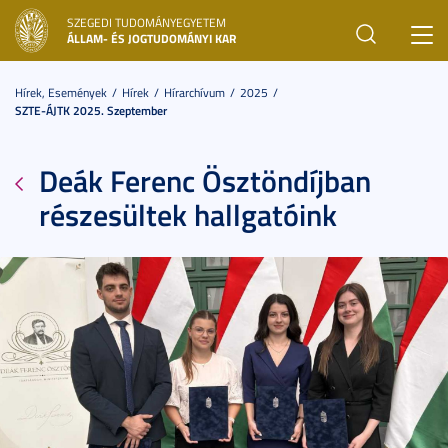
SZEGEDI TUDOMÁNYEGYETEM
Toggl
ÁLLAM- ÉS JOGTUDOMÁNYI KAR
navig
Hírek, Események
Hírek
Hírarchívum
2025
SZTE-ÁJTK 2025. Szeptember
Deák Ferenc Ösztöndíjban
részesültek hallgatóink