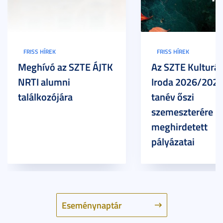
FRISS HÍREK
FRISS HÍREK
Meghívó az SZTE ÁJTK
Az SZTE Kulturál
NRTI alumni
Iroda 2026/2027
találkozójára
tanév őszi
szemeszterére
meghirdetett
pályázatai
Eseménynaptár