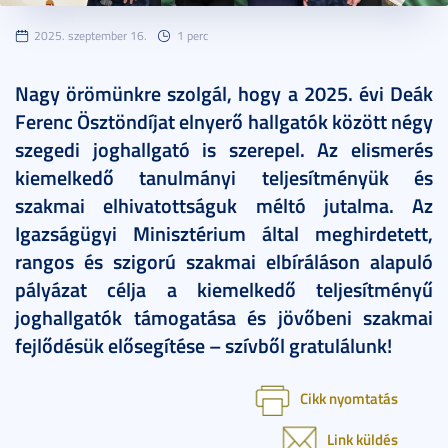
2025. szeptember 16.
1 perc
Nagy örömünkre szolgál, hogy a 2025. évi Deák
Ferenc Ösztöndíjat elnyerő hallgatók között négy
szegedi joghallgató is szerepel. Az elismerés
kiemelkedő tanulmányi teljesítményük és
szakmai elhivatottságuk méltó jutalma. Az
Igazságügyi Minisztérium által meghirdetett,
rangos és szigorú szakmai elbíráláson alapuló
pályázat célja a kiemelkedő teljesítményű
joghallgatók támogatása és jövőbeni szakmai
fejlődésük elősegítése – szívből gratulálunk!
Cikk nyomtatás
Link küldés