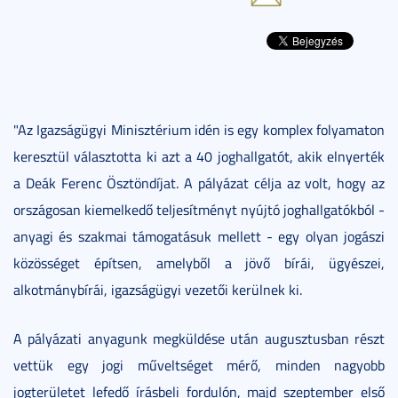
"Az Igazságügyi Minisztérium idén is egy komplex folyamaton
keresztül választotta ki azt a 40 joghallgatót, akik elnyerték
a Deák Ferenc Ösztöndíjat. A pályázat célja az volt, hogy az
országosan kiemelkedő teljesítményt nyújtó joghallgatókból -
anyagi és szakmai támogatásuk mellett - egy olyan jogászi
közösséget építsen, amelyből a jövő bírái, ügyészei,
alkotmánybírái, igazságügyi vezetői kerülnek ki.
A pályázati anyagunk megküldése után augusztusban részt
vettük egy jogi műveltséget mérő, minden nagyobb
jogterületet lefedő írásbeli fordulón, majd szeptember első