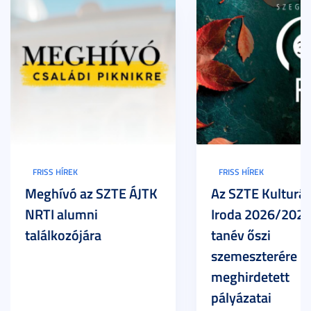
FRISS HÍREK
FRISS HÍREK
Meghívó az SZTE ÁJTK
Az SZTE Kulturál
NRTI alumni
Iroda 2026/2027
találkozójára
tanév őszi
szemeszterére
meghirdetett
pályázatai