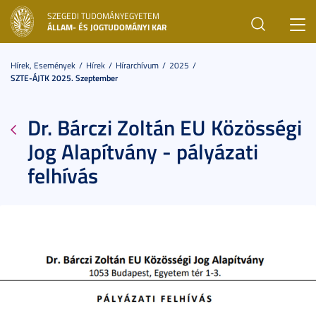
SZEGEDI TUDOMÁNYEGYETEM
Toggl
ÁLLAM- ÉS JOGTUDOMÁNYI KAR
navig
Hírek, Események
Hírek
Hírarchívum
2025
SZTE-ÁJTK 2025. Szeptember
Dr. Bárczi Zoltán EU Közösségi
Jog Alapítvány - pályázati
felhívás