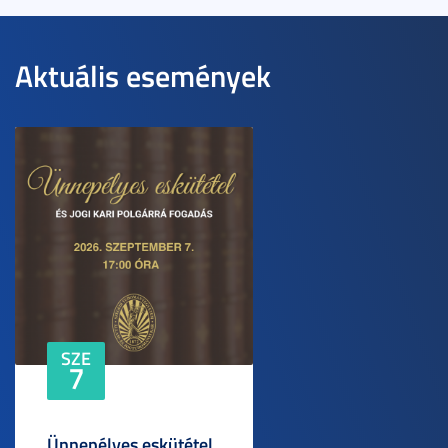
Aktuális események
SZE
7
Ünnepélyes eskütétel