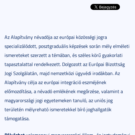
Az Alapítvány névadója az európai közösségi jogra
specializálódott, posztgraduális képzések során mély elméleti
ismereteket szerzett a témában, és széles körű gyakorlati
tapasztalattal rendelkezett. Dolgozott az Európai Bizottság
Jogi Szolgálatán, majd nemzetközi ügyvédi irodákban. Az
Alapítvány célja az európai integráció eszméjének
előmozdítása, a névadó emlékének megőrzése, valamint a
magyarországi jogi egyetemeken tanuló, az uniós jog
területén mélyreható ismeretekkel bíró joghallgatók
támogatása.
Pályázhat
valamennyi magyarországi állam- és jogtudományi