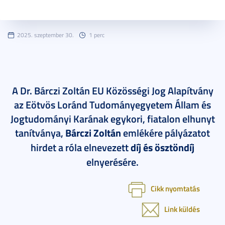
2025. szeptember 30.
1 perc
A Dr. Bárczi Zoltán EU Közösségi Jog Alapítvány
az Eötvös Loránd Tudományegyetem Állam és
Jogtudományi Karának egykori, fiatalon elhunyt
tanítványa,
Bárczi Zoltán
emlékére pályázatot
hirdet a róla elnevezett
díj és ösztöndíj
elnyerésére.
Cikk nyomtatás
Link küldés