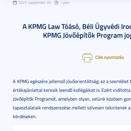
2025. szeptember 26.
1 perc
A KPMG Law Tóásó, Béli Ügyvédi Irod
KPMG Jövőépítők Program jo
Cikk nyomtatás
A KPMG egészére jellemző jövőorientáltság: ez a szemlélet ha
értékajánlattal keresik leendő kollégáikat is. Ezért indíto
Jövőépítők Programot, amelyben olyan, velünk közösen gon
tapasztalataik rendszerezése mellett szívesen tekintenek a
kérdéseken.