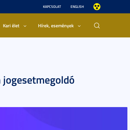
KAPCSOLAT
ENGLISH
Kari élet
Hírek, események
 jogesetmegoldó