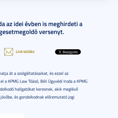
a az idei évben is meghirdeti a
gesetmegoldó versenyt.
Link küldés
tja át a szolgáltatásaikat, és ezzel az
tta el a KPMG Law Tóásó, Béli Ügyvédi Iroda a KPMG
dolkodó hallgatókat keresnek, akik meglévő
 jövőbe, és gondolkodnak előremutató jogi