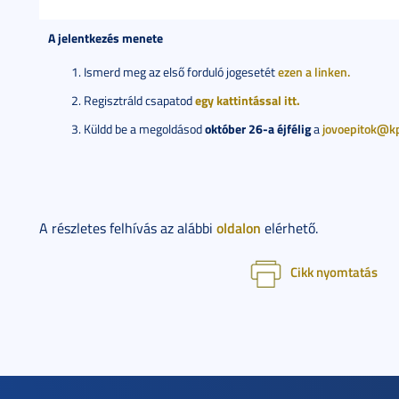
A jelentkezés menete
Ismerd meg az első forduló jogesetét
ezen a linken.
egy kattintással itt.
Regisztráld csapatod
október 26-a éjfélig
Küldd be a megoldásod
a
jovoepitok@k
oldalon
A részletes felhívás az alábbi
elérhető.
Cikk nyomtatás