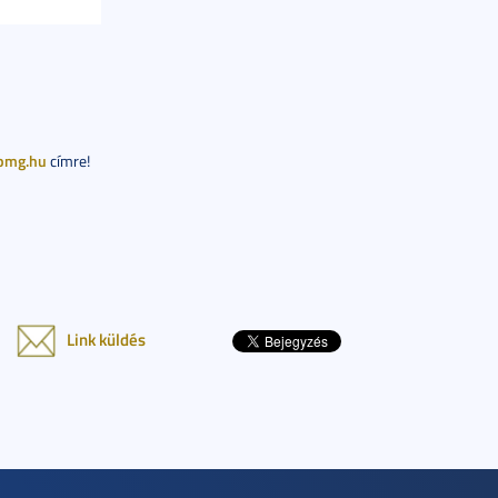
pmg.hu
címre!
Link küldés