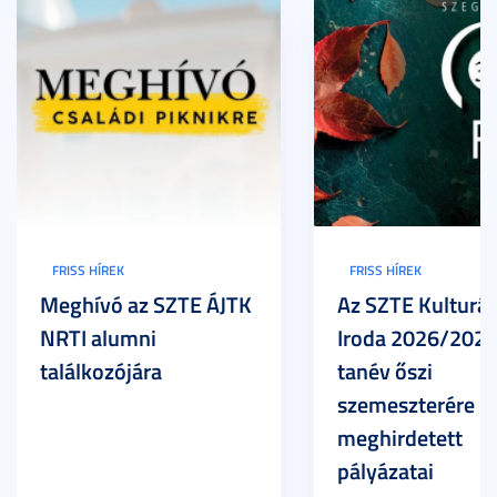
FRISS HÍREK
FRISS HÍREK
Meghívó az SZTE ÁJTK
Az SZTE Kulturál
NRTI alumni
Iroda 2026/2027
találkozójára
tanév őszi
szemeszterére
meghirdetett
pályázatai