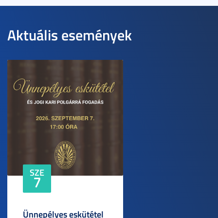
Aktuális események
SZE
7
Ünnepélyes eskütétel