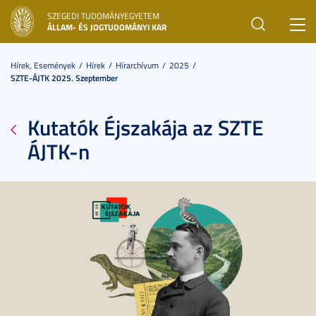
SZEGEDI TUDOMÁNYEGYETEM
Toggl
ÁLLAM- ÉS JOGTUDOMÁNYI KAR
navig
Hírek, Események
Hírek
Hírarchívum
2025
SZTE-ÁJTK 2025. Szeptember
Kutatók Éjszakája az SZTE
ÁJTK-n