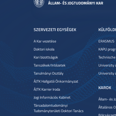
SZERVEZETI EGYSÉGEK
KÜLFÖLDI
A Kar vezetése
ERASMUS
Doktori iskola
KAPU prog
Kari bizottságok
Technische
Tanszékek/Intézetek
University
Tanulmányi Osztály
University 
ÁJTK Hallgatói Önkormányzat
KAROK
ÁJTK Karrier Iroda
Jogi Információs Kabinet
Állam- és J
Társadalomtudományi
Általános 
Tudományterületi Doktori Tanács
Bölcsészet