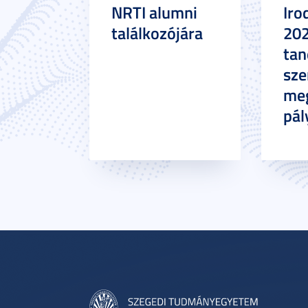
NRTI alumni
Iro
találkozójára
20
tan
sze
meg
pál