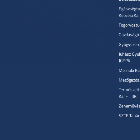
Egészségtu
Képzési Ka
Fogorvostu
Gazdaságtu
Gyógyszeré
Juhász Gyu
JGYPK
Mérnöki Ka
Mezőgazdas
Természett
Kar - TTIK
Zeneművész
SZTE Tanár