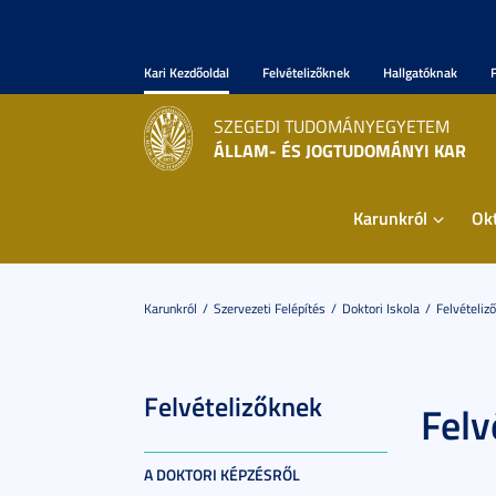
Kari Kezdőoldal
Felvételizőknek
Hallgatóknak
SZEGEDI TUDOMÁNYEGYETEM
ÁLLAM- ÉS JOGTUDOMÁNYI KAR
Karunkról
Ok
Karunkról
Szervezeti Felépítés
Doktori Iskola
Felvételiz
Felvételizőknek
Felv
A DOKTORI KÉPZÉSRŐL