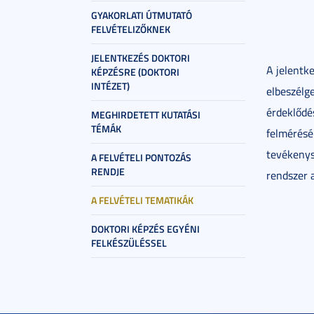
GYAKORLATI ÚTMUTATÓ
FELVÉTELIZŐKNEK
JELENTKEZÉS DOKTORI
A jelentke
KÉPZÉSRE (DOKTORI
INTÉZET)
elbeszélge
érdeklődé
MEGHIRDETETT KUTATÁSI
TÉMÁK
felmérésér
tevékenysé
A FELVÉTELI PONTOZÁS
RENDJE
rendszer a
A FELVÉTELI TEMATIKÁK
DOKTORI KÉPZÉS EGYÉNI
FELKÉSZÜLÉSSEL