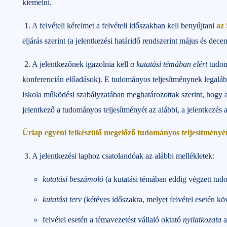
kiemelni.
1. A felvételi kérelmet a felvételi időszakban kell benyújtani
az
eljárás szerint (a jelentkezési határidő rendszerint május és de
2. A jelentkezőnek igazolnia kell
a kutatási témában elért
tudom
konferencián előadások). E tudományos teljesítménynek legalább 
Iskola működési szabályzatában meghatározottak szerint, hogy a
jelentkező a tudományos teljesítményét az alábbi, a jelentkezés 
Űrlap egyéni felkészülő megelőző tudományos teljesítmény
3. A jelentkezési laphoz csatolandóak az alábbi mellékletek:
kutatási beszámoló
(a kutatási témában eddig végzett tud
kutatási terv
(kétéves időszakra, melyet felvétel esetén köv
felvétel esetén a témavezetést vállaló oktató
nyilatkozata
a