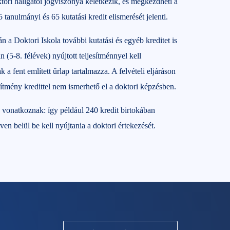
oktori hallgatói jogviszonya keletkezik, és megkezdheti a
 tanulmányi és 65 kutatási kredit elismerését jelenti.
n a Doktori Iskola további kutatási és egyéb kreditet is
 (5-8. félévek) nyújtott teljesítménnyel kell
 fent említett űrlap tartalmazza. A felvételi eljáráson
ítmény kredittel nem ismerhető el a doktori képzésben.
k vonatkoznak: így például 240 kredit birtokában
n belül be kell nyújtania a doktori értekezését.