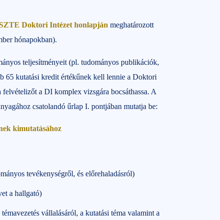
 SZTE Doktori Intézet honlapján
meghatározott
cember hónapokban).
ányos teljesítményeit (pl. tudományos publikációk,
65 kutatási kredit értékűnek kell lennie a Doktori
 felvételizőt a DI komplex vizsgára bocsáthassa. A
anyagához csatolandó űrlap I. pontjában mutatja be:
ének kimutatásához
ományos tevékenységről, és előrehaladásról)
et a hallgató)
 témavezetés vállalásáról, a kutatási téma valamint a