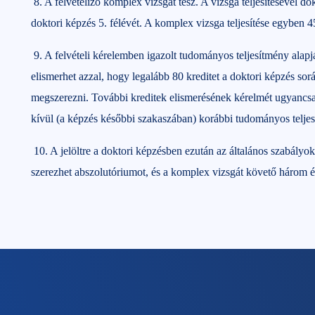
8. A felvételiző komplex vizsgát tesz. A vizsga teljesítésével d
doktori képzés 5. félévét. A komplex vizsga teljesítése egyben 45
9. A felvételi kérelemben igazolt tudományos teljesítmény alapjá
elismerhet azzal, hogy legalább 80 kreditet a doktori képzés során
megszerezni. További kreditek elismerésének kérelmét ugyancsak a
kívül (a képzés későbbi szakaszában) korábbi tudományos teljes
10. A jelöltre a doktori képzésben ezután az általános szabályo
szerezhet abszolutóriumot, és a komplex vizsgát követő három éve