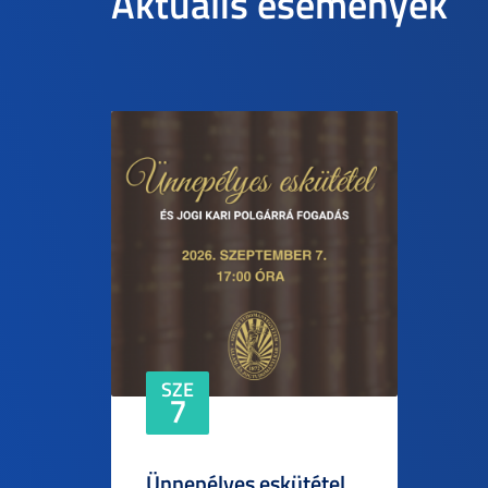
Aktuális események
SZE
7
Ünnepélyes eskütétel