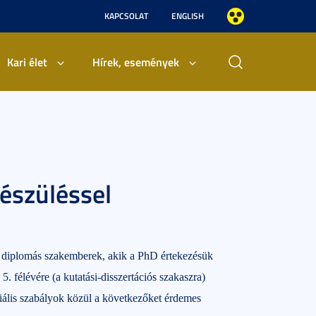
KAPCSOLAT
ENGLISH
Kari élet
Hírek, események
készüléssel
ő diplomás szakemberek, akik a PhD értekezésük
. félévére (a kutatási-disszertációs szakaszra)
ciális szabályok közül a következőket érdemes