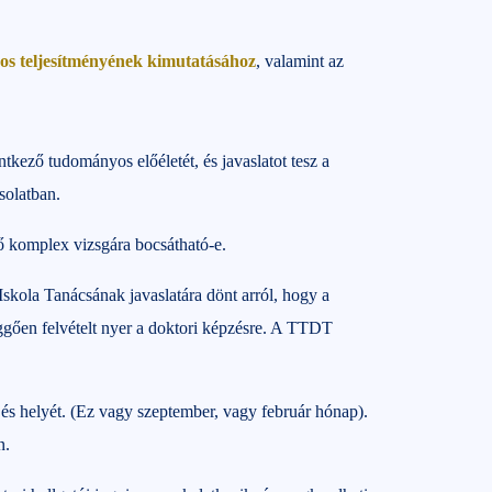
os teljesítményének kimutatásához
, valamint az
entkező tudományos előéletét, és javaslatot tesz a
solatban.
ző komplex vizsgára bocsátható-e.
ola Tanácsának javaslatára dönt arról, hogy a
üggően felvételt nyer a doktori képzésre. A TTDT
 és helyét. (Ez vagy szeptember, vagy február hónap).
n.