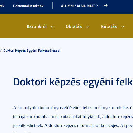
tek
Doktoranduszoknak
ALUMNI / ALMA MATER
Karunkról
Oktatás
Kutatás
Doktori Képzés Egyéni Felkészüléssel
Doktori képzés egyéni fel
A komolyabb tudományos előélettel, teljesítménnyel rendelkez
témájában korábban már kutatásokat folytattak, a doktori képzés 5
jelentkezhetnek. A doktori képzés e formája önköltséges. A spe