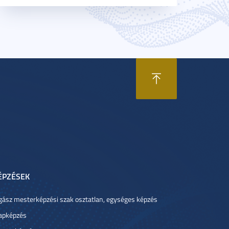
ÉPZÉSEK
gász mesterképzési szak osztatlan, egységes képzés
apképzés