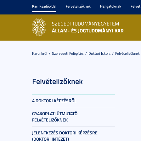
Kari Kezdőoldal
Felvételizőknek
Hallgatóknak
Felvet
SZEGEDI TUDOMÁNYEGYETEM
ÁLLAM- ÉS JOGTUDOMÁNYI KAR
Karunkról
Szervezeti Felépítés
Doktori Iskola
Felvételizőknek
Felvételizőknek
A DOKTORI KÉPZÉSRŐL
GYAKORLATI ÚTMUTATÓ
FELVÉTELIZŐKNEK
JELENTKEZÉS DOKTORI KÉPZÉSRE
(DOKTORI INTÉZET)