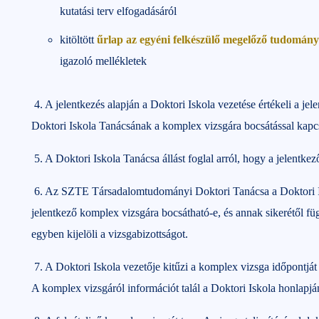
kutatási terv elfogadásáról
kitöltött
űrlap az egyéni felkészülő megelőző tudomány
igazoló mellékletek
4. A jelentkezés alapján a Doktori Iskola vezetése értékeli a jel
Doktori Iskola Tanácsának a komplex vizsgára bocsátással kapc
5. A Doktori Iskola Tanácsa állást foglal arról, hogy a jelentke
6. Az SZTE Társadalomtudományi Doktori Tanácsa a Doktori Isk
jelentkező komplex vizsgára bocsátható-e, és annak sikerétől f
egyben kijelöli a vizsgabizottságot.
7. A Doktori Iskola vezetője kitűzi a komplex vizsga időpontját
A komplex vizsgáról információt talál a Doktori Iskola honlapjá