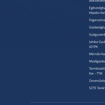
Bölcsészet
Egészségtu
Képzési Ka
Fogorvostu
Gazdaságtu
Gyógyszeré
Juhász Gyu
JGYPK
Mérnöki Ka
Mezőgazdas
Természett
Kar - TTIK
Zeneművész
SZTE Tanár