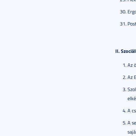
Erg
Post
II. Szociál
Az 
Az E
Szo
elké
A cs
A se
sajá