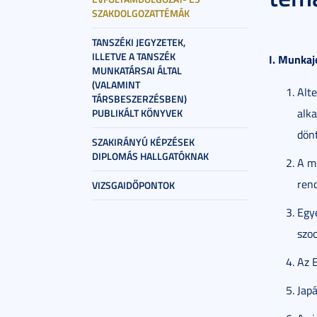
SZAKDOLGOZATTÉMÁK
TANSZÉKI JEGYZETEK,
ILLETVE A TANSZÉK
I. Munkaj
MUNKATÁRSAI ÁLTAL
(VALAMINT
Alte
TÁRSBESZERZÉSBEN)
alka
PUBLIKÁLT KÖNYVEK
dönt
SZAKIRÁNYÚ KÉPZÉSEK
DIPLOMÁS HALLGATÓKNAK
A m
rend
VIZSGAIDŐPONTOK
Egy
szoc
Az 
Jap