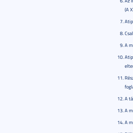
Az i
(A X
Ati
Csa
A m
Ati
elte
Rés
fogl
A t
A m
A mu