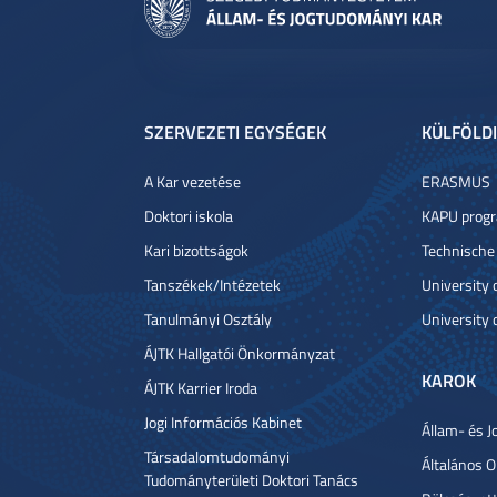
SZERVEZETI EGYSÉGEK
KÜLFÖLDI
A Kar vezetése
ERASMUS
Doktori iskola
KAPU prog
Kari bizottságok
Technische
Tanszékek/Intézetek
University
Tanulmányi Osztály
University 
ÁJTK Hallgatói Önkormányzat
KAROK
ÁJTK Karrier Iroda
Jogi Információs Kabinet
Állam- és J
Társadalomtudományi
Általános 
Tudományterületi Doktori Tanács