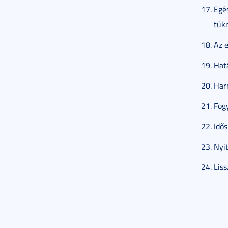
Egés
tük
Az 
Hat
Harm
Fog
Idő
Nyi
Liss