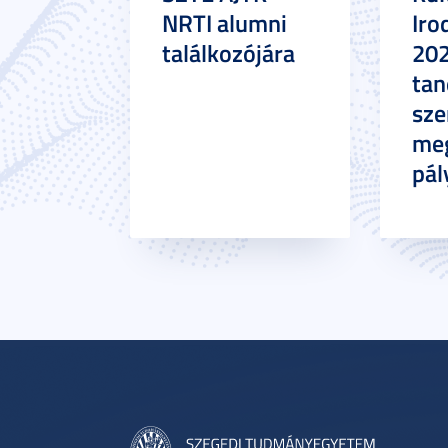
NRTI alumni
Iro
találkozójára
20
tan
sze
meg
pál