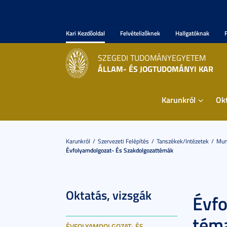
Kari Kezdőoldal
Felvételizőknek
Hallgatóknak
SZEGEDI TUDOMÁNYEGYETEM
ÁLLAM- ÉS JOGTUDOMÁNYI KAR
Karunkról
Ok
Karunkról
Szervezeti Felépítés
Tanszékek/Intézetek
Munk
Évfolyamdolgozat- És Szakdolgozattémák
Oktatás, vizsgák
Évfo
téma
ÉVFOLYAMDOLGOZAT- ÉS