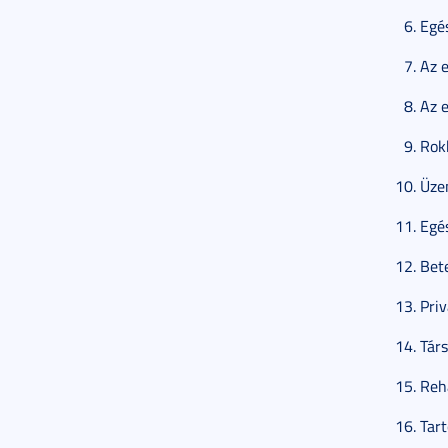
Egé
Az e
Az e
Rokk
Üzem
Egés
Bet
Pri
Tár
Reha
Tart