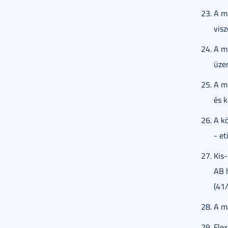
A m
vis
A mu
üze
A m
és k
A kö
- et
Kis-
AB h
(41/
A m
Flex