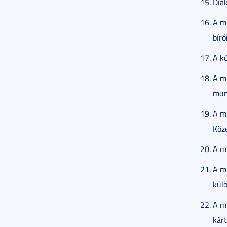
Diák
A mu
bíró
A kö
A m
mun
A mu
Köze
A m
A m
külö
A mu
kárt