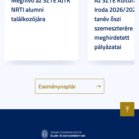
Meghívó az SZTE ÁJTK
Az SZTE Kulturál
NRTI alumni
Iroda 2026/2027
találkozójára
tanév őszi
szemeszterére
meghirdetett
pályázatai
Eseménynaptár