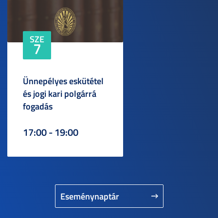
SZE
7
Ünnepélyes eskütétel
és jogi kari polgárrá
fogadás
17:00 - 19:00
Eseménynaptár