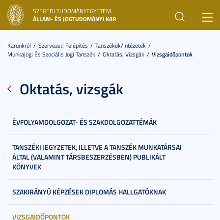
SZEGEDI TUDOMÁNYEGYETEM
Toggl
ÁLLAM- ÉS JOGTUDOMÁNYI KAR
navig
Karunkról
Szervezeti Felépítés
Tanszékek/Intézetek
Munkajogi És Szociális Jogi Tanszék
Oktatás, Vizsgák
Vizsgaidőpontok
Oktatás, vizsgák
ÉVFOLYAMDOLGOZAT- ÉS SZAKDOLGOZATTÉMÁK
TANSZÉKI JEGYZETEK, ILLETVE A TANSZÉK MUNKATÁRSAI
ÁLTAL (VALAMINT TÁRSBESZERZÉSBEN) PUBLIKÁLT
KÖNYVEK
SZAKIRÁNYÚ KÉPZÉSEK DIPLOMÁS HALLGATÓKNAK
VIZSGAIDŐPONTOK