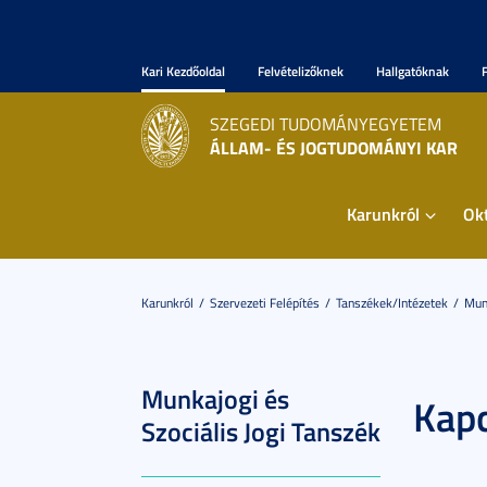
Kari Kezdőoldal
Felvételizőknek
Hallgatóknak
SZEGEDI TUDOMÁNYEGYETEM
ÁLLAM- ÉS JOGTUDOMÁNYI KAR
Karunkról
Ok
Karunkról
Szervezeti Felépítés
Tanszékek/Intézetek
Munk
Munkajogi és
Kapc
Szociális Jogi Tanszék