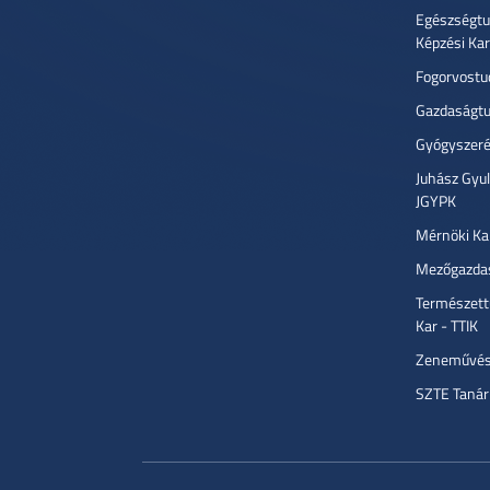
Egészségtu
Képzési Ka
Fogorvostu
Gazdaságtu
Gyógyszeré
Juhász Gyu
JGYPK
Mérnöki Ka
Mezőgazdas
Természett
Kar - TTIK
Zeneművész
SZTE Tanár