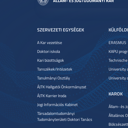
SZERVEZETI EGYSÉGEK
KÜLFÖLDI
A Kar vezetése
ERASMUS
Doktori iskola
KAPU prog
Kari bizottságok
Technische
Tanszékek/Intézetek
University
Tanulmányi Osztály
University 
ÁJTK Hallgatói Önkormányzat
KAROK
ÁJTK Karrier Iroda
Jogi Információs Kabinet
Állam- és J
Társadalomtudományi
Általános 
Tudományterületi Doktori Tanács
Bölcsészet