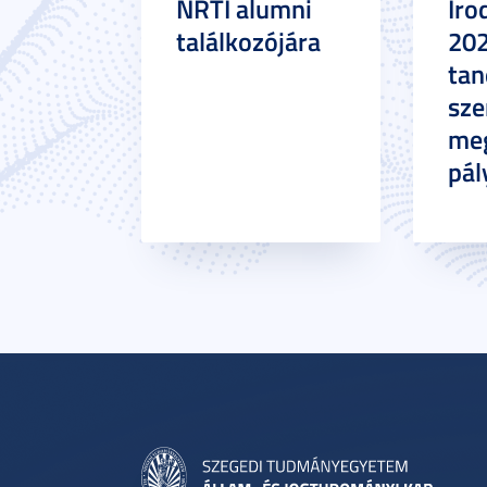
NRTI alumni
Iro
találkozójára
20
tan
sze
meg
pál