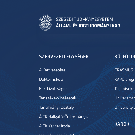
SZERVEZETI EGYSÉGEK
KÜLFÖLDI
A Kar vezetése
ERASMUS
Doktori iskola
KAPU prog
Kari bizottságok
Technische
Tanszékek/Intézetek
University
Tanulmányi Osztály
University 
ÁJTK Hallgatói Önkormányzat
KAROK
ÁJTK Karrier Iroda