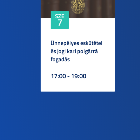
SZE
7
Ünnepélyes eskütétel
és jogi kari polgárrá
fogadás
17:00 - 19:00