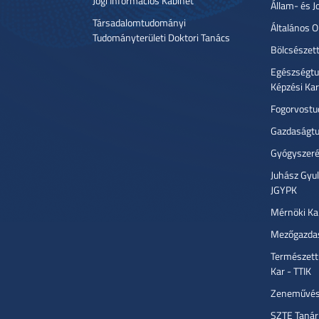
Jogi Információs Kabinet
Állam- és J
Társadalomtudományi
Általános 
Tudományterületi Doktori Tanács
Bölcsészet
Egészségtu
Képzési Ka
Fogorvostu
Gazdaságtu
Gyógyszeré
Juhász Gyu
JGYPK
Mérnöki Ka
Mezőgazdas
Természett
Kar - TTIK
Zeneművész
SZTE Tanár