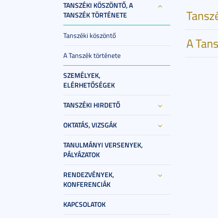
TANSZÉKI KÖSZÖNTŐ, A
Tansz
TANSZÉK TÖRTÉNETE
Tanszéki köszöntő
A Tans
A Tanszék története
SZEMÉLYEK,
ELÉRHETŐSÉGEK
TANSZÉKI HIRDETŐ
OKTATÁS, VIZSGÁK
TANULMÁNYI VERSENYEK,
PÁLYÁZATOK
RENDEZVÉNYEK,
KONFERENCIÁK
KAPCSOLATOK