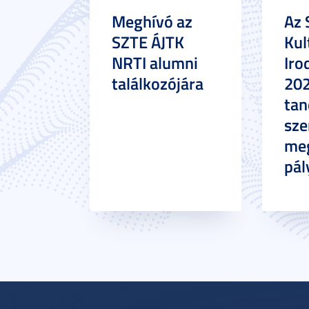
Meghívó az
Az 
SZTE ÁJTK
Kul
NRTI alumni
Iro
találkozójára
20
tan
sze
meg
pál