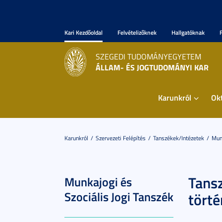
Kari Kezdőoldal
Felvételizőknek
Hallgatóknak
SZEGEDI TUDOMÁNYEGYETEM
ÁLLAM- ÉS JOGTUDOMÁNYI KAR
Karunkról
Ok
Karunkról
Szervezeti Felépítés
Tanszékek/Intézetek
Munk
Tansz
Munkajogi és
Szociális Jogi Tanszék
törté