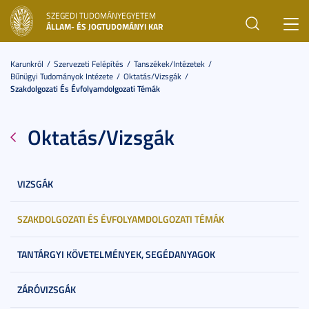
SZEGEDI TUDOMÁNYEGYETEM
Toggl
ÁLLAM- ÉS JOGTUDOMÁNYI KAR
navig
Karunkról
Szervezeti Felépítés
Tanszékek/Intézetek
Bűnügyi Tudományok Intézete
Oktatás/Vizsgák
Szakdolgozati És Évfolyamdolgozati Témák
Oktatás/Vizsgák
VIZSGÁK
SZAKDOLGOZATI ÉS ÉVFOLYAMDOLGOZATI TÉMÁK
TANTÁRGYI KÖVETELMÉNYEK, SEGÉDANYAGOK
ZÁRÓVIZSGÁK