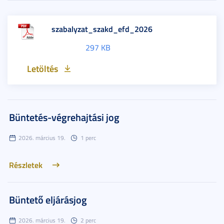
szabalyzat_szakd_efd_2026
297 KB
Letöltés
Büntetés-végrehajtási jog
2026. március 19.
1 perc
Részletek
Büntető eljárásjog
2026. március 19.
2 perc