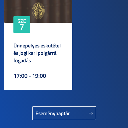
SZE
7
Ünnepélyes eskütétel
és jogi kari polgárrá
fogadás
17:00 - 19:00
Eseménynaptár