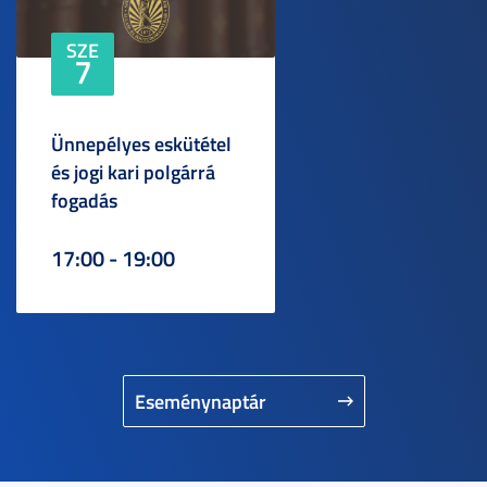
SZE
7
Ünnepélyes eskütétel
és jogi kari polgárrá
fogadás
17:00 - 19:00
Eseménynaptár