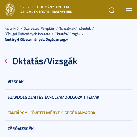
SZEGEDI TUDOMÁNYEGYETEM
Toggl
ÁLLAM- ÉS JOGTUDOMÁNYI KAR
navig
Karunkról
Szervezeti Felépítés
Tanszékek/Intézetek
Bűnügyi Tudományok Intézete
Oktatás/Vizsgák
Tantárgyi Követelmények, Segédanyagok
Oktatás/Vizsgák
VIZSGÁK
SZAKDOLGOZATI ÉS ÉVFOLYAMDOLGOZATI TÉMÁK
TANTÁRGYI KÖVETELMÉNYEK, SEGÉDANYAGOK
ZÁRÓVIZSGÁK