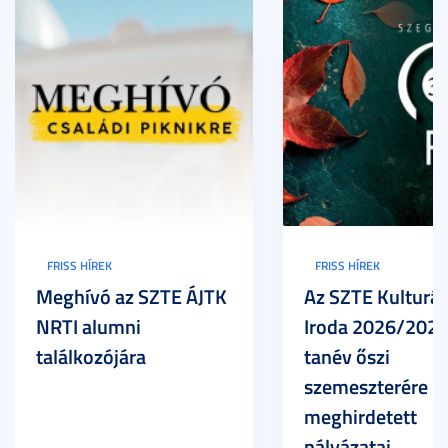
FRISS HÍREK
FRISS HÍREK
Meghívó az SZTE ÁJTK
Az SZTE Kulturál
NRTI alumni
Iroda 2026/2027
találkozójára
tanév őszi
szemeszterére
meghirdetett
pályázatai