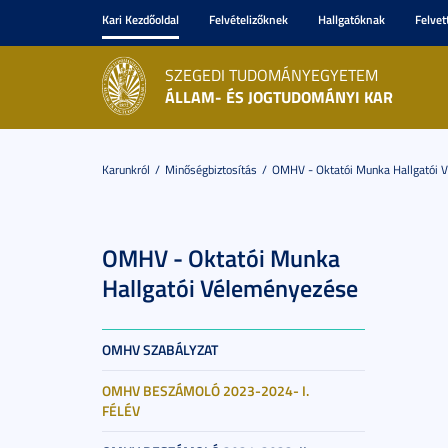
Kari Kezdőoldal
Felvételizőknek
Hallgatóknak
Felvet
SZEGEDI TUDOMÁNYEGYETEM
ÁLLAM- ÉS JOGTUDOMÁNYI KAR
Karunkról
Minőségbiztosítás
OMHV - Oktatói Munka Hallgatói 
OMHV - Oktatói Munka
Hallgatói Véleményezése
OMHV SZABÁLYZAT
OMHV BESZÁMOLÓ 2023-2024- I.
FÉLÉV