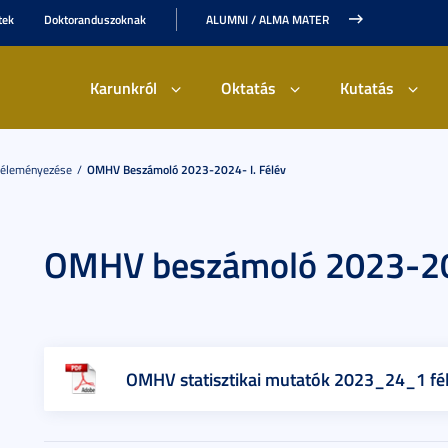
tek
Doktoranduszoknak
ALUMNI / ALMA MATER
Karunkról
Oktatás
Kutatás
Véleményezése
OMHV Beszámoló 2023-2024- I. Félév
OMHV beszámoló 2023-202
OMHV statisztikai mutatók 2023_24_1 fé