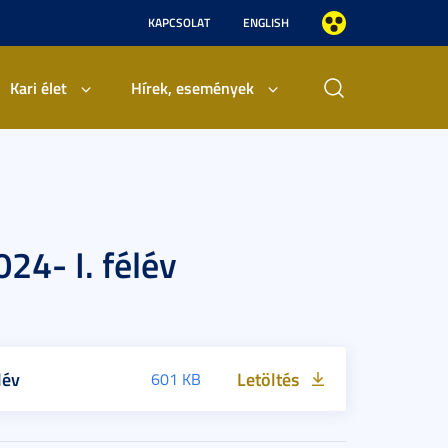
KAPCSOLAT
ENGLISH
Kari élet
Hírek, események
4- I. félév
lév
Letöltés
601 KB