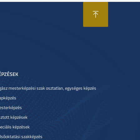
ÉPZÉSEK
gász mesterképzési szak osztatlan, egységes képzés
apképzés
sterképzés
ztott képzések
eciális képzések
lsőoktatási szakképzés