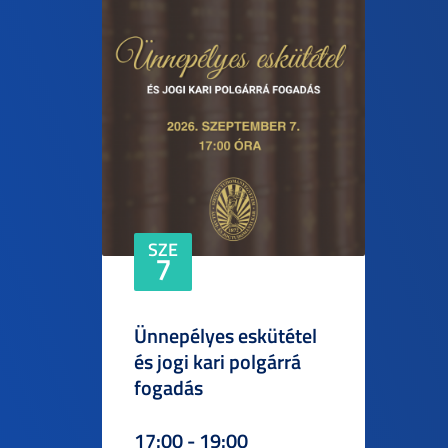
SZE
7
Ünnepélyes eskütétel
és jogi kari polgárrá
fogadás
17:00 - 19:00