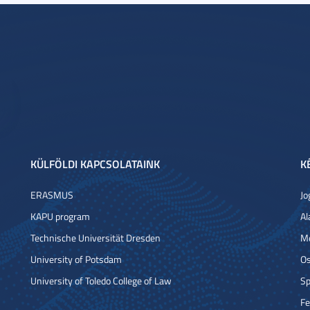
KÜLFÖLDI KAPCSOLATAINK
K
ERASMUS
Jo
KAPU program
Al
Technische Universität Dresden
Me
University of Potsdam
Os
University of Toledo College of Law
Sp
Fe