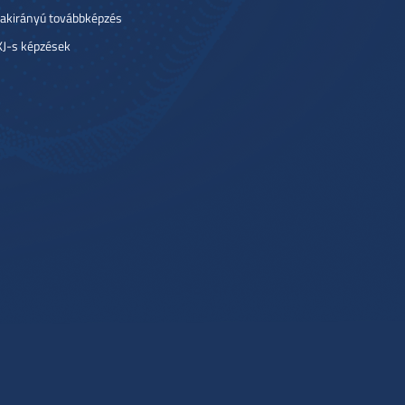
akirányú továbbképzés
J-s képzések