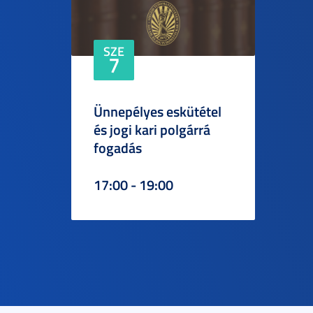
SZE
7
Ünnepélyes eskütétel
és jogi kari polgárrá
fogadás
17:00 - 19:00