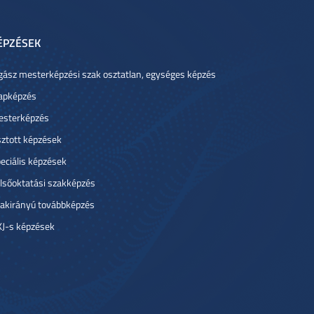
ÉPZÉSEK
gász mesterképzési szak osztatlan, egységes képzés
apképzés
sterképzés
ztott képzések
eciális képzések
lsőoktatási szakképzés
akirányú továbbképzés
J-s képzések