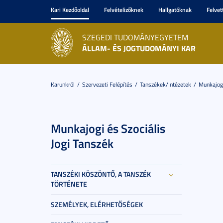
Kari Kezdőoldal
Felvételizőknek
Hallgatóknak
Felvet
SZEGEDI TUDOMÁNYEGYETEM
ÁLLAM- ÉS JOGTUDOMÁNYI KAR
Karunkról
Szervezeti Felépítés
Tanszékek/Intézetek
Munkajogi
Munkajogi és Szociális
Jogi Tanszék
TANSZÉKI KÖSZÖNTŐ, A TANSZÉK
TÖRTÉNETE
SZEMÉLYEK, ELÉRHETŐSÉGEK