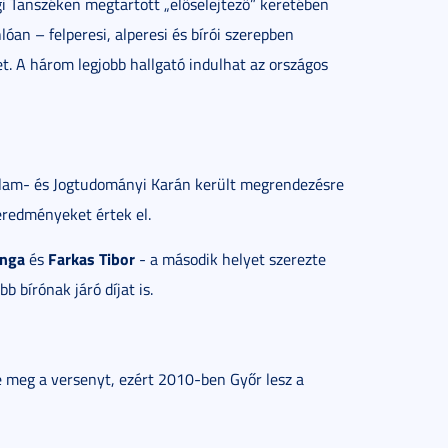
gi Tanszéken megtartott „előselejtező” keretében
an – felperesi, alperesi és bírói szerepben
et. A három legjobb hallgató indulhat az országos
llam- és Jogtudományi Karán került megrendezésre
eredményeket értek el.
inga
Farkas Tibor
és
- a második helyet szerezte
b bírónak járó díjat is.
 meg a versenyt, ezért 2010-ben Győr lesz a