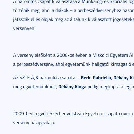
A háromfős csapat kiválasztása a Munkajogi és Szociális Jo
történik meg, ahol a diákok – a perbeszédversenyhez hasonló
játsszák el és oldják meg az általunk kiválasztott jogesetek
versenyen.
A verseny elsőként a 2006-os évben a Miskolci Egyetem Á
a perbeszédverseny, ahol egyetemünk hallgatói kimagasló 
Berki Gabriella
Dékány K
Az SZTE ÁJK háromfős csapata –
,
Dékány Kinga
meg egyetemünknek,
pedig megkapta a legjob
2009-ben a győri Széchenyi István Egyetem csapata nyerte
verseny házigazdája.