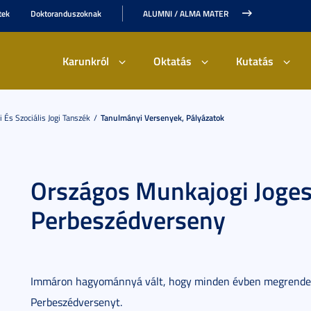
tek
Doktoranduszoknak
ALUMNI / ALMA MATER
Karunkról
Oktatás
Kutatás
 És Szociális Jogi Tanszék
Tanulmányi Versenyek, Pályázatok
Országos Munkajogi Joge
Perbeszédverseny
Immáron hagyománnyá vált, hogy minden évben megrendez
Perbeszédversenyt.