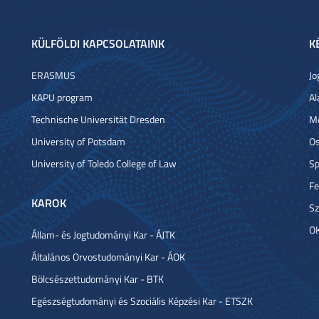
KÜLFÖLDI KAPCSOLATAINK
K
ERASMUS
Jo
KAPU program
Al
Technische Universität Dresden
Me
University of Potsdam
Os
University of Toledo College of Law
Sp
Fe
KAROK
Sz
OK
Állam- és Jogtudományi Kar - ÁJTK
Általános Orvostudományi Kar - ÁOK
Bölcsészettudományi Kar - BTK
Egészségtudományi és Szociális Képzési Kar - ETSZK