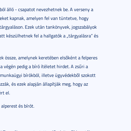
ól álló - csapatot nevezhetnek be. A verseny a
teket kapnak, amelyen fel van tüntetve, hogy
gi tárgyaláson. Ezek után tankönyvek, jogszabályok
tt készülhetnek fel a hallgatók a „tárgyalásra” és
k össze, amelynek keretében elsőként a felperes
 végén pedig a bíró ítéletet hirdet. A zsűri a
munkaügyi bírókból, illetve ügyvédekből szokott
zzák, és ezek alapján állapítják meg, hogy az
t el.
 alperest és bírót.