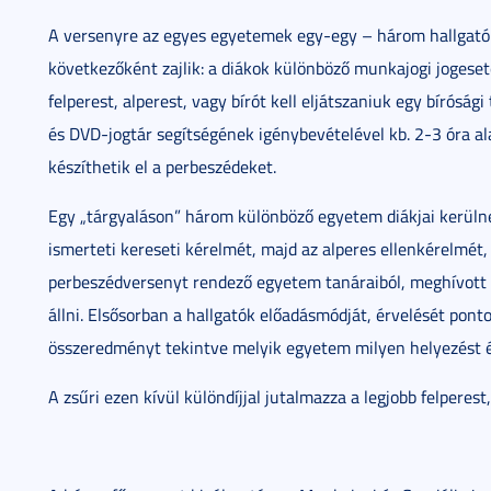
A versenyre az egyes egyetemek egy-egy – három hallgatób
következőként zajlik: a diákok különböző munkajogi jogese
felperest, alperest, vagy bírót kell eljátszaniuk egy bírósá
és DVD-jogtár segítségének igénybevételével kb. 2-3 óra ala
készíthetik el a perbeszédeket.
Egy „tárgyaláson” három különböző egyetem diákjai kerülne
ismerteti kereseti kérelmét, majd az alperes ellenkérelmét, a
perbeszédversenyt rendező egyetem tanáraiból, meghívott 
állni. Elsősorban a hallgatók előadásmódját, érvelését ponto
összeredményt tekintve melyik egyetem milyen helyezést ér
A zsűri ezen kívül különdíjjal jutalmazza a legjobb felperest,