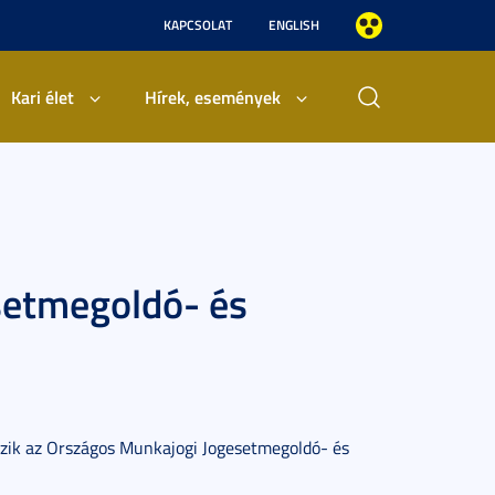
KAPCSOLAT
ENGLISH
Kari élet
Hírek, események
setmegoldó- és
ik az Országos Munkajogi Jogesetmegoldó- és