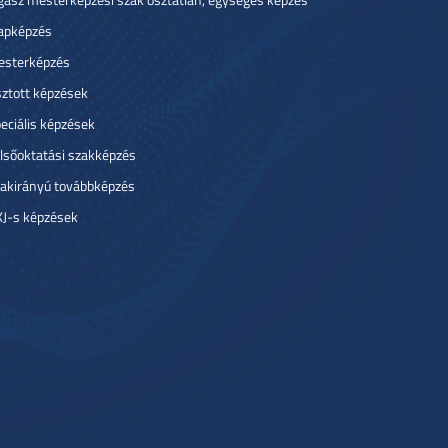
apképzés
sterképzés
ztott képzések
eciális képzések
lsőoktatási szakképzés
akirányú továbbképzés
J-s képzések