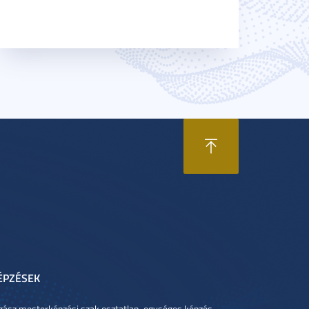
ÉPZÉSEK
gász mesterképzési szak osztatlan, egységes képzés