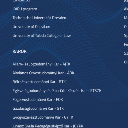
KAPU program
Al
Technische Universität Dresden
Me
University of Potsdam
Os
University of Toledo College of Law
Sp
Fe
KAROK
Sz
OK
Állam- és Jogtudományi Kar - ÁJTK
Általános Orvostudományi Kar - ÁOK
Bölcsészettudományi Kar - BTK
Egészségtudományi és Szociális Képzési Kar - ETSZK
Fogorvostudományi Kar - FOK
Gazdaságtudományi Kar - GTK
Gyógyszerésztudományi Kar - GYTK
Juhász Gyula Pedagógusképző Kar - JGYPK