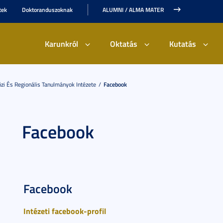
tek
Doktoranduszoknak
ALUMNI / ALMA MATER
Karunkról
Oktatás
Kutatás
i És Regionális Tanulmányok Intézete
Facebook
Facebook
Facebook
Intézeti facebook-profil