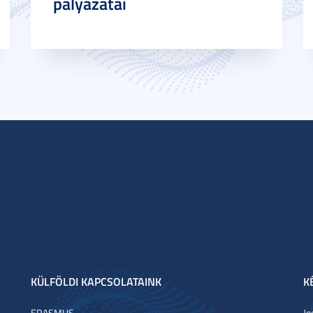
pályázatai
KÜLFÖLDI KAPCSOLATAINK
K
ERASMUS
Jo