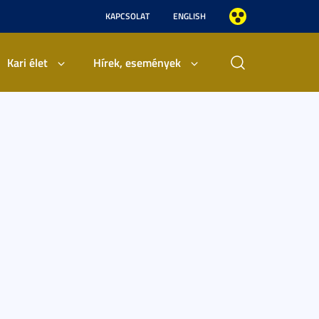
KAPCSOLAT
ENGLISH
Kari élet
Hírek, események