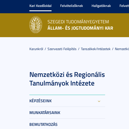
Kari Kezdőoldal
Felvételizőknek
Hallgatóknak
Felvet
SZEGEDI TUDOMÁNYEGYETEM
ÁLLAM- ÉS JOGTUDOMÁNYI KAR
Karunkról
Szervezeti Felépítés
Tanszékek/Intézetek
Nemzetköz
Nemzetközi és Regionális
Tanulmányok Intézete
KÉPZÉSEINK
MUNKATÁRSAINK
BEMUTATKOZÁS