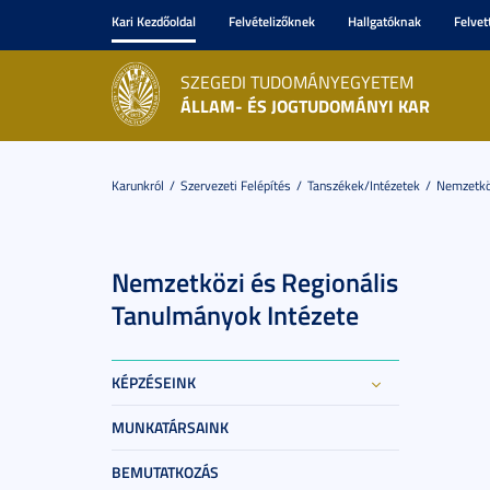
Kari Kezdőoldal
Felvételizőknek
Hallgatóknak
Felvet
SZEGEDI TUDOMÁNYEGYETEM
ÁLLAM- ÉS JOGTUDOMÁNYI KAR
Karunkról
Szervezeti Felépítés
Tanszékek/Intézetek
Nemzetköz
Nemzetközi és Regionális
Tanulmányok Intézete
KÉPZÉSEINK
MUNKATÁRSAINK
BEMUTATKOZÁS