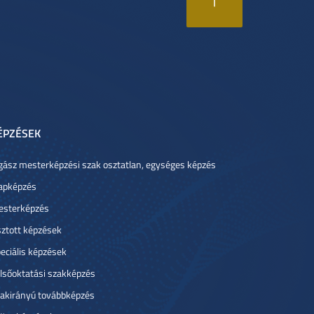
ÉPZÉSEK
gász mesterképzési szak osztatlan, egységes képzés
apképzés
sterképzés
ztott képzések
eciális képzések
lsőoktatási szakképzés
akirányú továbbképzés