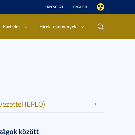
KAPCSOLAT
ENGLISH
Kari élet
Hírek, események
vezettel (EPLO)
szágok között