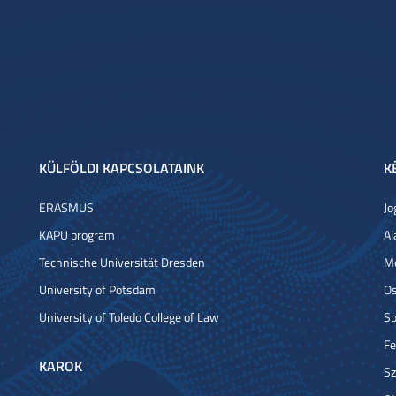
KÜLFÖLDI KAPCSOLATAINK
K
ERASMUS
Jo
KAPU program
Al
Technische Universität Dresden
Me
University of Potsdam
Os
University of Toledo College of Law
Sp
Fe
KAROK
Sz