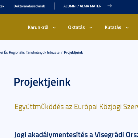
tek
Doktoranduszoknak
ALUMNI / ALMA MATER
Karunkról
Oktatás
Kutatás
i És Regionális Tanulmányok Intézete
Projektjeink
Projektjeink
Együttműködés az Európai Közjogi Szer
Jogi akadálymentesítés a Visegrádi Or