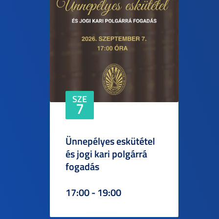
SZE
7
Ünnepélyes eskütétel
és jogi kari polgárrá
fogadás
17:00 - 19:00