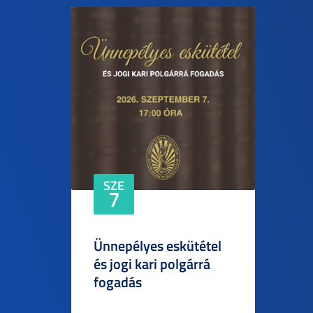
SZE
7
Ünnepélyes eskütétel
és jogi kari polgárrá
fogadás