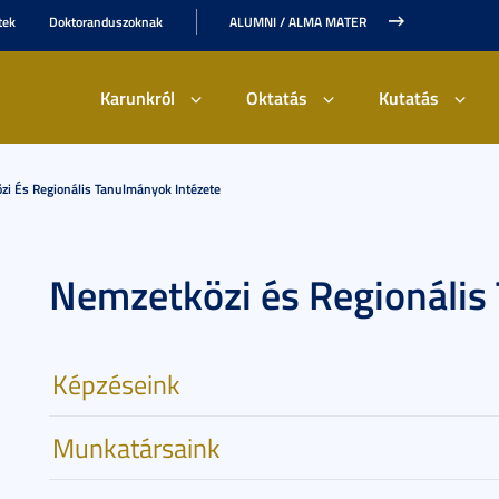
tek
Doktoranduszoknak
ALUMNI / ALMA MATER
Karunkról
Oktatás
Kutatás
zi És Regionális Tanulmányok Intézete
Nemzetközi és Regionális
Képzéseink
Munkatársaink