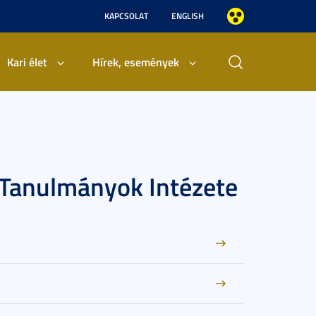
KAPCSOLAT
ENGLISH
Kari élet
Hírek, események
 Tanulmányok Intézete