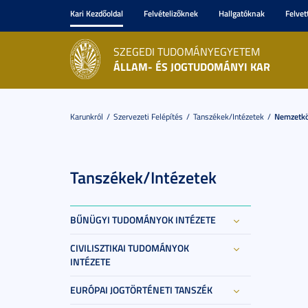
Kari Kezdőoldal
Felvételizőknek
Hallgatóknak
Felvet
SZEGEDI TUDOMÁNYEGYETEM
ÁLLAM- ÉS JOGTUDOMÁNYI KAR
Karunkról
Szervezeti Felépítés
Tanszékek/Intézetek
Nemzetkö
Tanszékek/Intézetek
BŰNÜGYI TUDOMÁNYOK INTÉZETE
CIVILISZTIKAI TUDOMÁNYOK
INTÉZETE
EURÓPAI JOGTÖRTÉNETI TANSZÉK