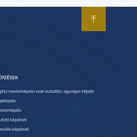
ÉPZÉSEK
gász mesterképzési szak osztatlan, egységes képzés
apképzés
sterképzés
ztott képzések
eciális képzések