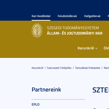
Kari Kezdőoldal
Felvételizőknek
Hallgatóknak
SZEGEDI TUDOMÁNYEGYETEM
ÁLLAM- ÉS JOGTUDOMÁNYI KAR
Karunkról
Ok
Karunkról
Szervezeti Felépítés
Tanszékek/Intézetek
Nem
SZTE
Partnereink
EPLO