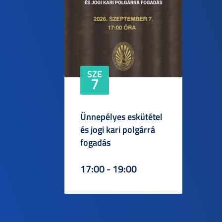
SZE
7
Ünnepélyes eskütétel
és jogi kari polgárrá
fogadás
17:00 - 19:00