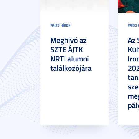
FRISS HÍREK
FRISS 
Meghívó az
Az 
SZTE ÁJTK
Kul
NRTI alumni
Iro
találkozójára
20
tan
sze
meg
pál