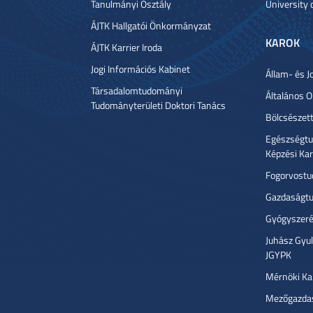
Tanulmányi Osztály
University 
ÁJTK Hallgatói Önkormányzat
KAROK
ÁJTK Karrier Iroda
Jogi Információs Kabinet
Állam- és J
Társadalomtudományi
Általános 
Tudományterületi Doktori Tanács
Bölcsészet
Egészségtu
Képzési Ka
Fogorvostu
Gazdaságtu
Gyógyszeré
Juhász Gyu
JGYPK
Mérnöki Ka
Mezőgazdas