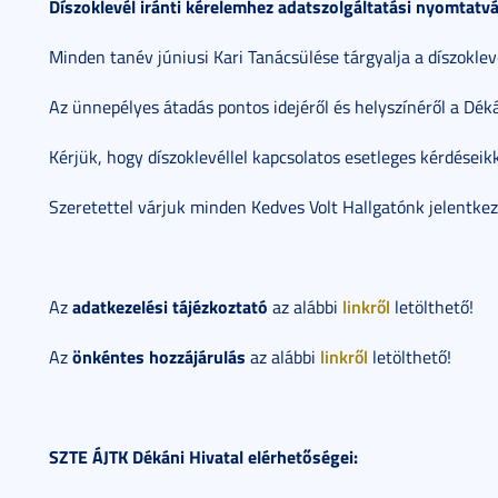
Díszoklevél iránti kérelemhez adatszolgáltatási nyomtatv
Minden tanév júniusi Kari Tanácsülése tárgyalja a díszoklev
Az ünnepélyes átadás pontos idejéről és helyszínéről a Déká
Kérjük, hogy díszoklevéllel kapcsolatos esetleges kérdéseik
Szeretettel várjuk minden Kedves Volt Hallgatónk jelentkez
adatkezelési tájézkoztató
linkről
Az
az alábbi
letölthető!
önkéntes hozzájárulás
linkről
Az
az alábbi
letölthető!
SZTE ÁJTK Dékáni Hivatal elérhetőségei: