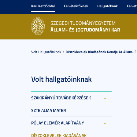
Kari Kezdőoldal
Felvételizőknek
Hallgatóknak
Felvet
SZEGEDI TUDOMÁNYEGYETEM
ÁLLAM- ÉS JOGTUDOMÁNYI KAR
Volt Hallgatóinknak
Díszoklevelek Kiadásának Rendje Az Állam- 
Volt hallgatóinknak
SZAKIRÁNYÚ TOVÁBBKÉPZÉSEK
SZTE ALMA MATER
PÓLAY ELEMÉR ALAPÍTVÁNY
DÍSZOKLEVELEK KIADÁSÁNAK