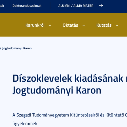
tek
Doktoranduszoknak
ALUMNI / ALMA MATER
Karunkról
Oktatás
Kutatás
És Jogtudományi Karon
Díszoklevelek kiadásának 
Jogtudományi Karon
A Szegedi Tudományegyetem Kitüntetéseiről és Kitüntető Cí
figyelemmel: