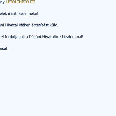
ány
LETÖLTHETŐ ITT
elek iránti kérelmeket.
ni Hivatal időben értesítést küld.
kel forduljanak a Dékáni Hivatalhoz bizalommal!
ését!