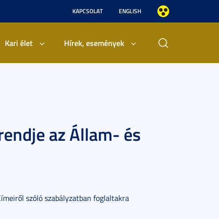
KAPCSOLAT
ENGLISH
Kari élet
Hírek, események
rendje az Állam- és
meiről szóló szabályzatban foglaltakra