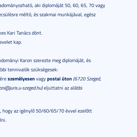
 adományozható, aki diplomáját 50, 60, 65, 70 vagy
ecsülésre méltó, és szakmai munkájával, egész
kes Kari Tanács dönt.
evelet kap.
udományi Karon szerezte meg diplomáját, és
ábbi tennivalók szükségesek:
személyesen
postai úton
zére
vagy
(6720 Szeged,
ani@juris.u-szeged.hu)
eljuttatni az alábbi
, hogy az igénylő 50/60/65/70 évvel ezelőtt
ni.