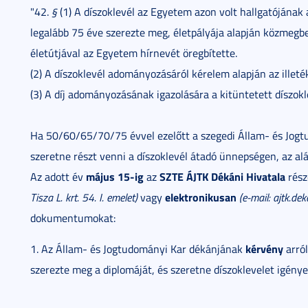
"42.
§
(1) A díszoklevél az Egyetem azon volt hallgatójának
legalább 75 éve szerezte meg, életpályája alapján közmegb
életútjával az Egyetem hírnevét öregbítette.
(2) A díszoklevél adományozásáról kérelem alapján az illeté
(3) A díj adományozásának igazolására a kitüntetett díszokl
Ha 50/60/65/70/75 évvel ezelőtt a szegedi Állam- és Jogt
szeretne részt venni a díszoklevél átadó ünnepségen, az al
május 15-ig
SZTE ÁJTK Dékáni Hivatala
Az adott év
az
rés
elektronikusan
Tisza L. krt. 54. I. emelet)
vagy
(e-mail:
ajtk.dek
dokumentumokat:
kérvény
1. Az Állam- és Jogtudományi Kar dékánjának
arról
szerezte meg a diplomáját, és szeretne díszoklevelet igényel