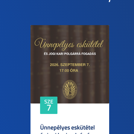
SZE
7
Ünnepélyes eskütétel