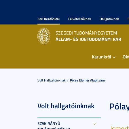
Kari Kezdőoldal
Felvételizőknek
Hallgatóknak
SZEGEDI TUDOMÁNYEGYETEM
ÁLLAM- ÉS JOGTUDOMÁNYI KAR
Karunkról
Ok
Volt Hallgatóinknak
Pólay Elemér Alapítvány
Póla
Volt hallgatóinknak
SZAKIRÁNYÚ
Ismer