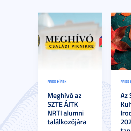
FRISS HÍREK
FRISS 
Meghívó az
Az 
SZTE ÁJTK
Kul
NRTI alumni
Iro
találkozójára
20
tan