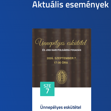
Aktuális események
SZE
7
Ünnepélyes eskütétel