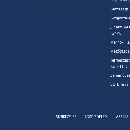
Gazdaságtu
Gyógyszeré
Juhász Gyu
JGYPK
Mérnöki Ka
Mezőgazdas
Természett
Kar - TTIK
Zeneművész
SZTE Tanár
SÜTIKEZELÉS
ADATVÉDELEM
VISSZAÉ