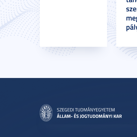
sze
meg
pál