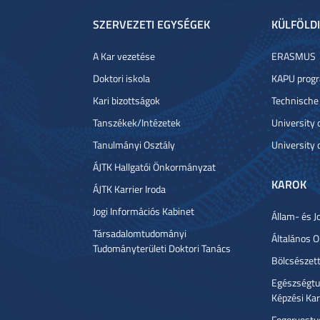
SZERVEZETI EGYSÉGEK
KÜLFÖLDI
A Kar vezetése
ERASMUS
Doktori iskola
KAPU prog
Kari bizottságok
Technische
Tanszékek/Intézetek
University
Tanulmányi Osztály
University 
ÁJTK Hallgatói Önkormányzat
KAROK
ÁJTK Karrier Iroda
Jogi Információs Kabinet
Állam- és J
Társadalomtudományi
Általános 
Tudományterületi Doktori Tanács
Bölcsészet
Egészségtu
Képzési Ka
Fogorvostu