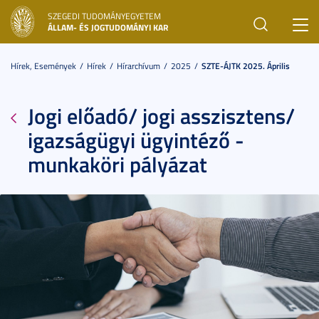
SZEGEDI TUDOMÁNYEGYETEM
Toggl
ÁLLAM- ÉS JOGTUDOMÁNYI KAR
navig
Hírek, Események
Hírek
Hírarchívum
2025
SZTE-ÁJTK 2025. Április
Jogi előadó/ jogi asszisztens/
igazságügyi ügyintéző -
munkaköri pályázat