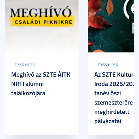
FRISS HÍREK
FRISS HÍREK
Meghívó az SZTE ÁJTK
Az SZTE Kulturál
NRTI alumni
Iroda 2026/2027
találkozójára
tanév őszi
szemeszterére
meghirdetett
pályázatai