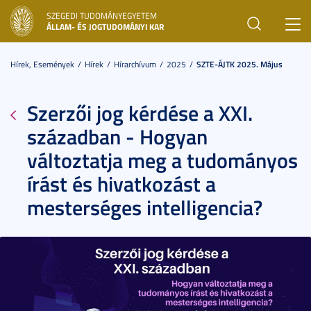
SZEGEDI TUDOMÁNYEGYETEM
Toggl
ÁLLAM- ÉS JOGTUDOMÁNYI KAR
navig
Hírek, Események
Hírek
Hírarchívum
2025
SZTE-ÁJTK 2025. Május
Szerzői jog kérdése a XXI.
században - Hogyan
változtatja meg a tudományos
írást és hivatkozást a
mesterséges intelligencia?