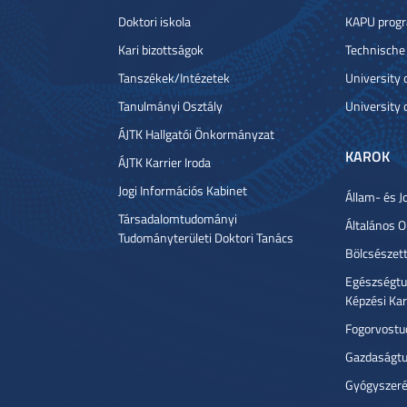
Doktori iskola
KAPU prog
Kari bizottságok
Technische
Tanszékek/Intézetek
University
Tanulmányi Osztály
University 
ÁJTK Hallgatói Önkormányzat
KAROK
ÁJTK Karrier Iroda
Jogi Információs Kabinet
Állam- és J
Társadalomtudományi
Általános 
Tudományterületi Doktori Tanács
Bölcsészet
Egészségtu
Képzési Ka
Fogorvostu
Gazdaságtu
Gyógyszeré