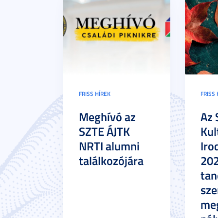
FRISS HÍREK
FRISS 
Meghívó az
Az 
SZTE ÁJTK
Kul
NRTI alumni
Iro
találkozójára
20
tan
sze
meg