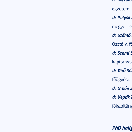
egyetemi
dr. Polyák 
megyei re
dr. Szánt
Osztály, 
dr. Szenti
kapitánys
dr. Törő S
főügyész-
dr. Urbán 
dr. Veprik 
főkapitán
PhD hall