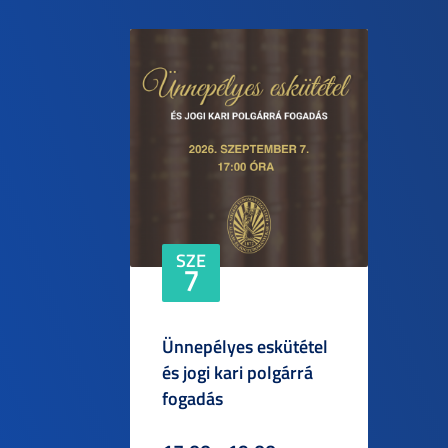
SZE
7
Ünnepélyes eskütétel
és jogi kari polgárrá
fogadás