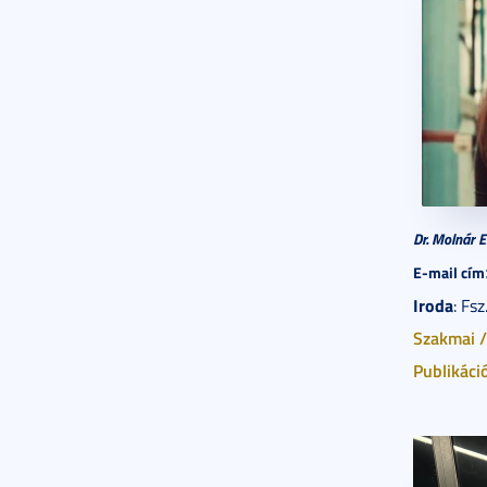
Dr. Molnár 
E-mail cím
Iroda
: Fs
Szakmai /
Publikáci