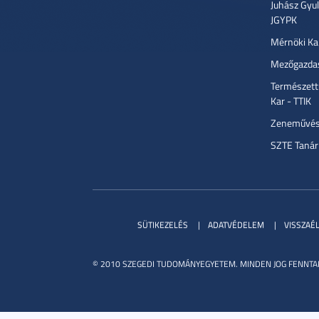
Juhász Gyu
JGYPK
Mérnöki Ka
Mezőgazdas
Természett
Kar - TTIK
Zeneművész
SZTE Tanár
SÜTIKEZELÉS
ADATVÉDELEM
VISSZAÉ
© 2010 SZEGEDI TUDOMÁNYEGYETEM. MINDEN JOG FENNTA