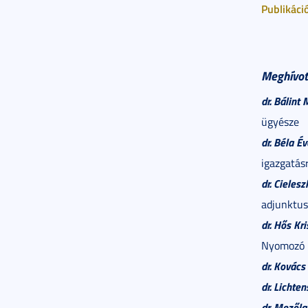
Publikáci
Meghívot
dr. Bálint
ügyésze
dr. Béla Év
igazgatás
dr. Cielesz
adjunktu
dr. Hős Kri
Nyomozó I
dr. Kovács
dr. Lichte
dr. Mezőlak