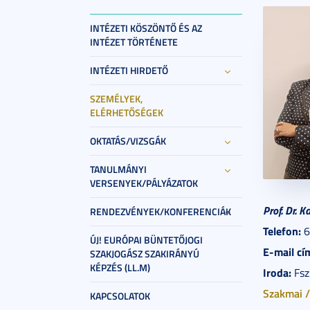
INTÉZETI KÖSZÖNTŐ ÉS AZ
INTÉZET TÖRTÉNETE
INTÉZETI HIRDETŐ
SZEMÉLYEK,
ELÉRHETŐSÉGEK
OKTATÁS/VIZSGÁK
TANULMÁNYI
VERSENYEK/PÁLYÁZATOK
Prof. Dr. 
RENDEZVÉNYEK/KONFERENCIÁK
Telefon:
6
ÚJ! EURÓPAI BÜNTETŐJOGI
E-mail cí
SZAKJOGÁSZ SZAKIRÁNYÚ
KÉPZÉS (LL.M)
Iroda:
Fsz.
Szakmai /
KAPCSOLATOK