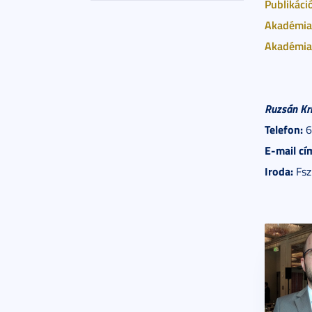
Publikáci
Akadémiai
Akadémiai
Ruzsán Kri
Telefon:
6
E-mail cí
Iroda:
Fsz.