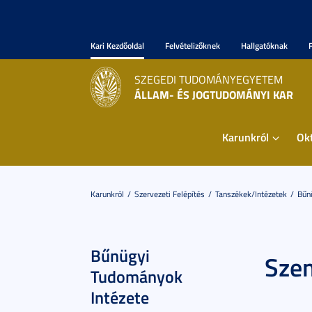
Kari Kezdőoldal
Felvételizőknek
Hallgatóknak
SZEGEDI TUDOMÁNYEGYETEM
ÁLLAM- ÉS JOGTUDOMÁNYI KAR
Karunkról
Ok
Karunkról
Szervezeti Felépítés
Tanszékek/Intézetek
Bűn
Bűnügyi
Szem
Tudományok
Intézete