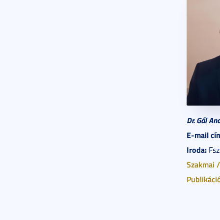
Dr. Gál An
E-mail cí
Iroda:
Fsz.
Szakmai /
Publikáci