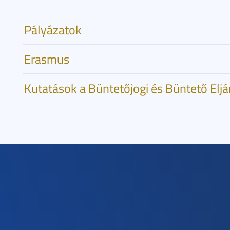
Pályázatok
Erasmus
Kutatások a Büntetőjogi és Büntető Elj