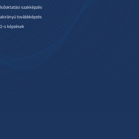
lsőoktatási szakképzés
akirányú továbbképzés
J-s képzések