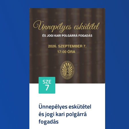
SZE
7
Ünnepélyes eskütétel
és jogi kari polgárrá
fogadás