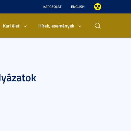
KAPCSOLAT
ENGLISH
Kari élet
Hírek, események
lyázatok