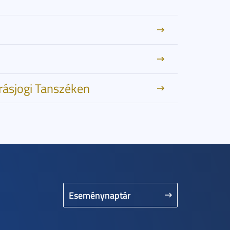
árásjogi Tanszéken
Eseménynaptár