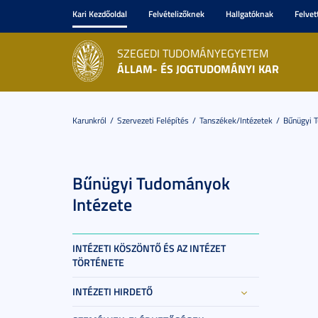
Kari Kezdőoldal
Felvételizőknek
Hallgatóknak
Felvet
SZEGEDI TUDOMÁNYEGYETEM
ÁLLAM- ÉS JOGTUDOMÁNYI KAR
Karunkról
Szervezeti Felépítés
Tanszékek/Intézetek
Bűnügyi 
Bűnügyi Tudományok
Intézete
INTÉZETI KÖSZÖNTŐ ÉS AZ INTÉZET
TÖRTÉNETE
INTÉZETI HIRDETŐ