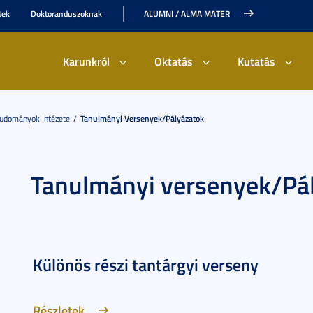
tek
Doktoranduszoknak
ALUMNI / ALMA MATER
Karunkról
Oktatás
Kutatás
Tudományok Intézete
Tanulmányi Versenyek/Pályázatok
Tanulmányi versenyek/Pá
Különös részi tantárgyi verseny
Részletek