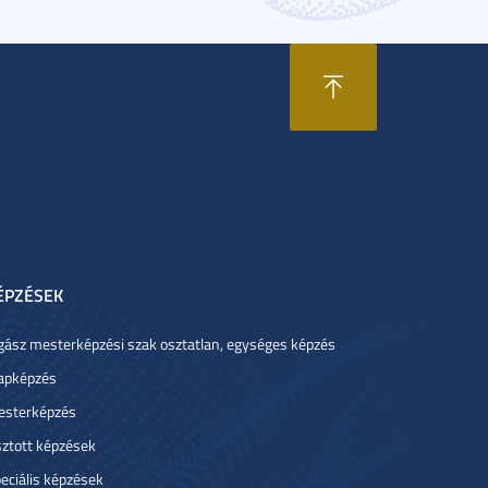
ÉPZÉSEK
gász mesterképzési szak osztatlan, egységes képzés
apképzés
sterképzés
ztott képzések
eciális képzések