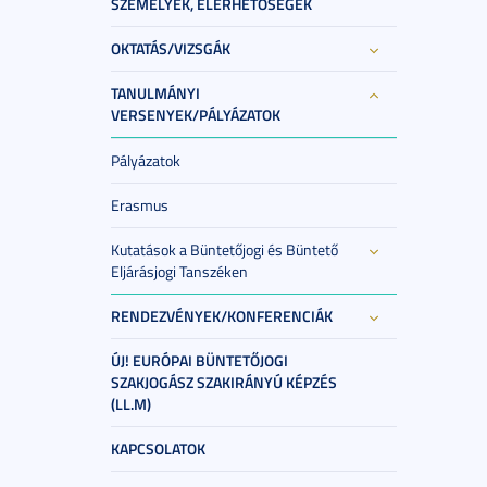
SZEMÉLYEK, ELÉRHETŐSÉGEK
OKTATÁS/VIZSGÁK
TANULMÁNYI
VERSENYEK/PÁLYÁZATOK
Pályázatok
Erasmus
Kutatások a Büntetőjogi és Büntető
Eljárásjogi Tanszéken
RENDEZVÉNYEK/KONFERENCIÁK
ÚJ! EURÓPAI BÜNTETŐJOGI
SZAKJOGÁSZ SZAKIRÁNYÚ KÉPZÉS
(LL.M)
KAPCSOLATOK