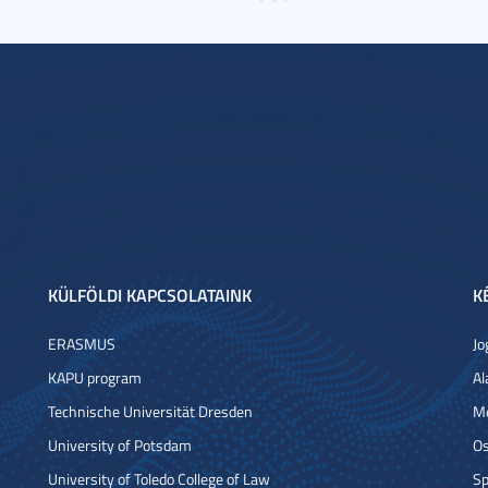
KÜLFÖLDI KAPCSOLATAINK
K
ERASMUS
Jo
KAPU program
Al
Technische Universität Dresden
Me
University of Potsdam
Os
University of Toledo College of Law
Sp