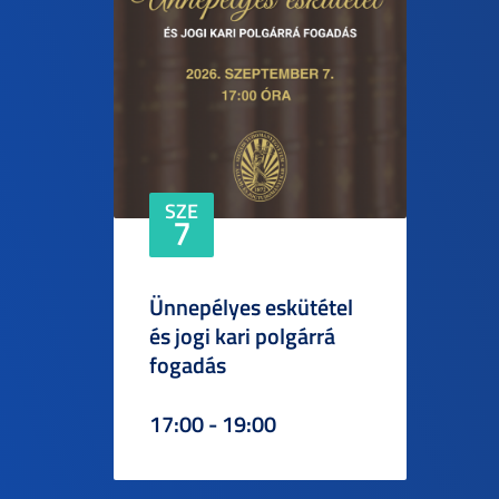
SZE
7
Ünnepélyes eskütétel
és jogi kari polgárrá
fogadás
17:00 - 19:00