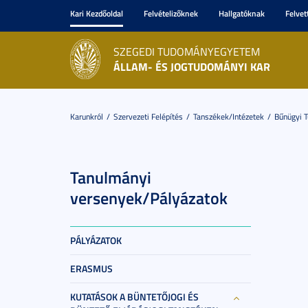
Kari Kezdőoldal
Felvételizőknek
Hallgatóknak
Felvet
SZEGEDI TUDOMÁNYEGYETEM
ÁLLAM- ÉS JOGTUDOMÁNYI KAR
Karunkról
Szervezeti Felépítés
Tanszékek/Intézetek
Bűnügyi 
Tanulmányi
versenyek/Pályázatok
PÁLYÁZATOK
ERASMUS
KUTATÁSOK A BÜNTETŐJOGI ÉS