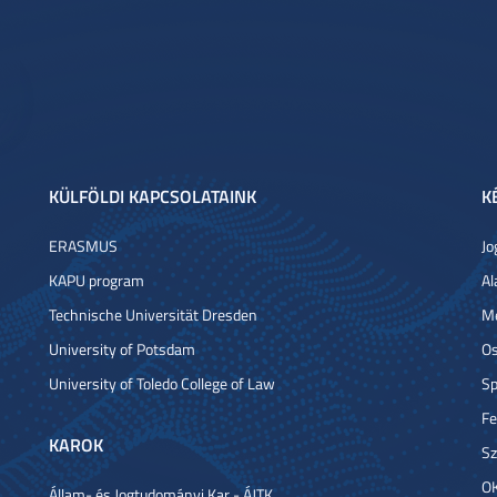
KÜLFÖLDI KAPCSOLATAINK
K
ERASMUS
Jo
KAPU program
Al
Technische Universität Dresden
Me
University of Potsdam
Os
University of Toledo College of Law
Sp
Fe
KAROK
Sz
OK
Állam- és Jogtudományi Kar - ÁJTK