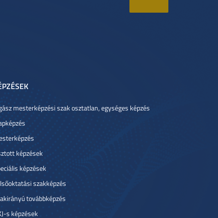
ÉPZÉSEK
gász mesterképzési szak osztatlan, egységes képzés
apképzés
sterképzés
ztott képzések
eciális képzések
lsőoktatási szakképzés
akirányú továbbképzés
J-s képzések