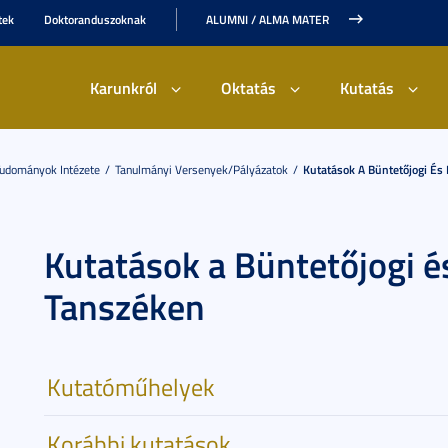
tek
Doktoranduszoknak
ALUMNI / ALMA MATER
Karunkról
Oktatás
Kutatás
Tudományok Intézete
Tanulmányi Versenyek/Pályázatok
Kutatások A Büntetőjogi És 
Kutatások a Büntetőjogi é
Tanszéken
Kutatóműhelyek
Korábbi kutatások