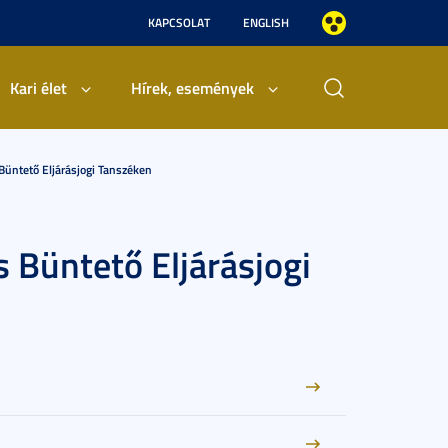
KAPCSOLAT
ENGLISH
Kari élet
Hírek, események
Büntető Eljárásjogi Tanszéken
s Büntető Eljárásjogi