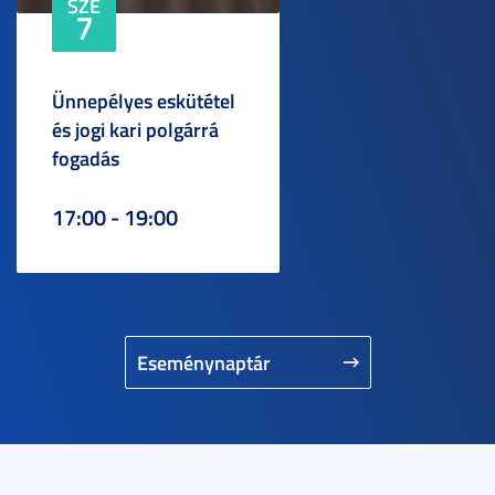
SZE
7
Ünnepélyes eskütétel
és jogi kari polgárrá
fogadás
17:00 - 19:00
Eseménynaptár