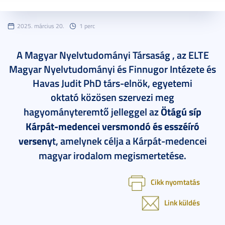
2025. március 20.
1 perc
A Magyar Nyelvtudományi Társaság , az ELTE
Magyar Nyelvtudományi és Finnugor Intézete és
Havas Judit PhD társ-elnök, egyetemi
oktató
közösen szervezi meg
hagyományteremtő jelleggel az
Ötágú síp
Kárpát-medencei versmondó és
esszéíró
verseny
t, amelynek célja a Kárpát-medencei
magyar irodalom megismertetése.
Cikk nyomtatás
Link küldés