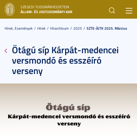
SZEGEDI TUDOMÁNYEGYETEM
Toggl
ÁLLAM- ÉS JOGTUDOMÁNYI KAR
navig
Hírek, Események
Hírek
Hírarchívum
2025
SZTE-ÁJTK 2025. Március
Ötágú síp Kárpát-medencei
versmondó és esszéíró
verseny