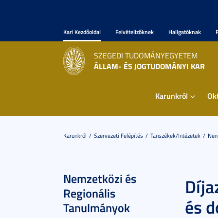
Kari Kezdőoldal
Felvételizőknek
Hallgatóknak
SZEGEDI TUDOMÁNYEGYETEM
ÁLLAM- ÉS JOGTUDOMÁNYI KAR
Karunkról
Ok
Karunkról
Szervezeti Felépítés
Tanszékek/Intézetek
Nem
Nemzetközi és
Díja
Regionális
és d
Tanulmányok