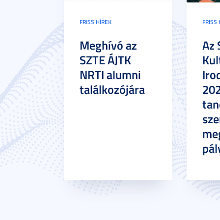
FRISS HÍREK
FRISS 
Meghívó az
Az 
SZTE ÁJTK
Kul
NRTI alumni
Iro
találkozójára
20
tan
sze
meg
pál