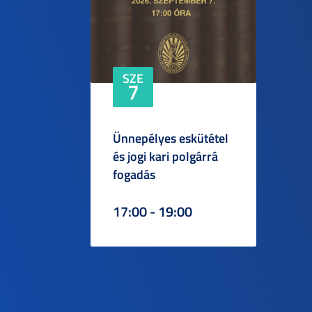
SZE
7
Ünnepélyes eskütétel
és jogi kari polgárrá
fogadás
17:00 - 19:00