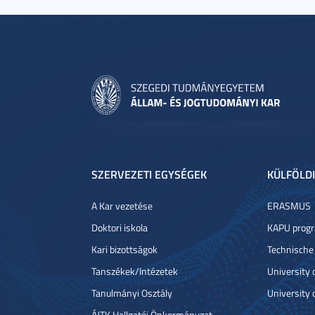
SZERVEZETI EGYSÉGEK
KÜLFÖLDI
A Kar vezetése
ERASMUS
Doktori iskola
KAPU prog
Kari bizottságok
Technische
Tanszékek/Intézetek
University
Tanulmányi Osztály
University 
ÁJTK Hallgatói Önkormányzat