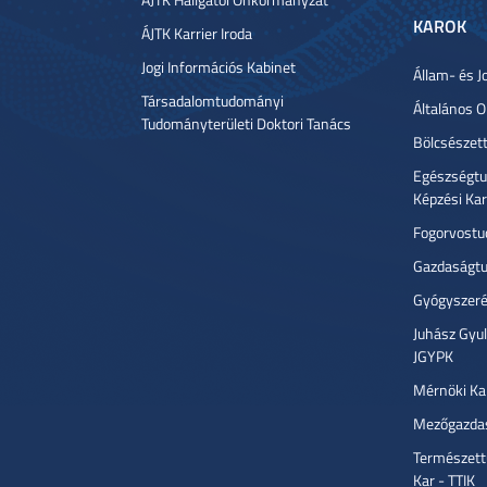
KAROK
ÁJTK Karrier Iroda
Jogi Információs Kabinet
Állam- és J
Társadalomtudományi
Általános 
Tudományterületi Doktori Tanács
Bölcsészet
Egészségtu
Képzési Ka
Fogorvostu
Gazdaságtu
Gyógyszeré
Juhász Gyu
JGYPK
Mérnöki Ka
Mezőgazdas
Természett
Kar - TTIK