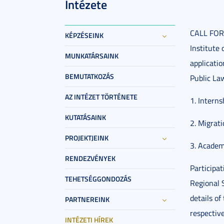
Intézete
CALL FOR 
KÉPZÉSEINK
Institute 
MUNKATÁRSAINK
applicati
BEMUTATKOZÁS
Public La
AZ INTÉZET TÖRTÉNETE
1. Intern
KUTATÁSAINK
2. Migrat
PROJEKTJEINK
3. Academ
RENDEZVÉNYEK
Participat
TEHETSÉGGONDOZÁS
Regional 
details o
PARTNEREINK
respectiv
INTÉZETI HÍREK