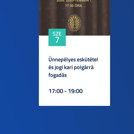
SZE
7
Ünnepélyes eskütétel
és jogi kari polgárrá
fogadás
17:00 - 19:00