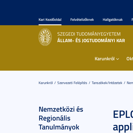
Kari Kezdőoldal
Felvételizőknek
Hallgatóknak
SZEGEDI TUDOMÁNYEGYETEM
ÁLLAM- ÉS JOGTUDOMÁNYI KAR
Karunkról
Ok
Karunkról
Szervezeti Felépítés
Tanszékek/Intézetek
Nem
Nemzetközi és
EPLO
Regionális
appl
Tanulmányok