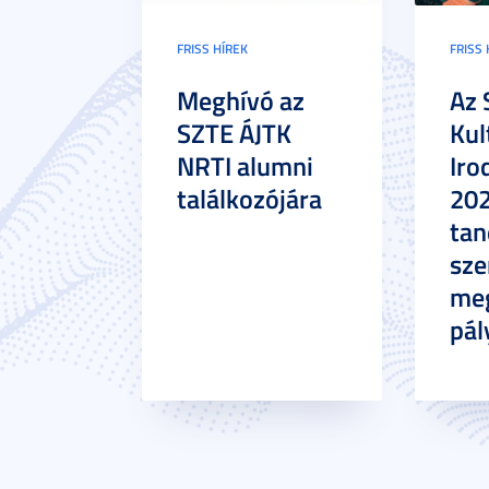
FRISS HÍREK
FRISS 
Meghívó az
Az 
SZTE ÁJTK
Kul
NRTI alumni
Iro
találkozójára
20
tan
sze
meg
pál