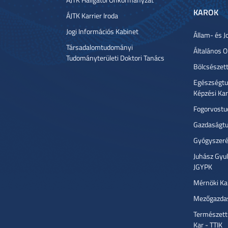
KAROK
ÁJTK Karrier Iroda
Jogi Információs Kabinet
Állam- és J
Társadalomtudományi
Általános 
Tudományterületi Doktori Tanács
Bölcsészet
Egészségtu
Képzési Ka
Fogorvostu
Gazdaságtu
Gyógyszeré
Juhász Gyu
JGYPK
Mérnöki Ka
Mezőgazdas
Természett
Kar - TTIK