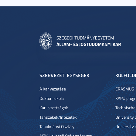
SZERVEZETI EGYSÉGEK
KÜLFÖLDI
A Kar vezetése
ERASMUS
Doktori iskola
KAPU prog
Kari bizottságok
Technische
Tanszékek/Intézetek
University
Tanulmányi Osztály
University 
ÁJTK Hallgatói Önkormányzat