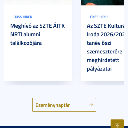
FRISS HÍREK
FRISS HÍREK
Meghívó az SZTE ÁJTK
Az SZTE Kulturál
NRTI alumni
Iroda 2026/2027
találkozójára
tanév őszi
szemeszterére
meghirdetett
pályázatai
Eseménynaptár