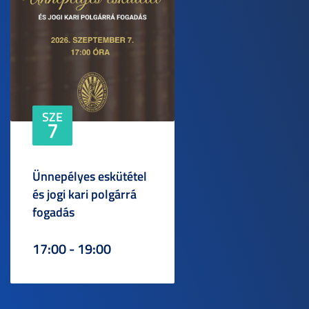
SZE
7
Ünnepélyes eskütétel
és jogi kari polgárrá
fogadás
17:00 - 19:00