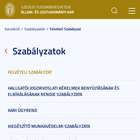
SZEGEDI TUDOMÁNYEGYETEM
Toggl
ÁLLAM- ÉS JOGTUDOMÁNYI KAR
navig
Karunkról
Szabályzatok
Felvételi Szabályzat
Szabályzatok
FELVÉTELI SZABÁLYZAT
HALLGATÓI JOGORVOSLATI KÉRELMEK BENYÚJTÁSÁNAK ÉS
ELBÍRÁLÁSÁNAK RENDJE SZABÁLYZATA
KARI ÜGYREND
KIEGÉSZÍTŐ MUNKAVÉDELMI SZABÁLYZATA