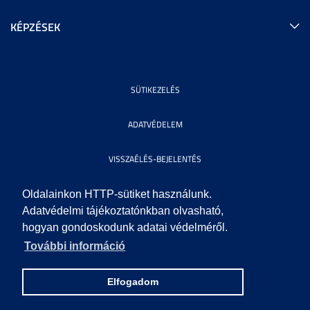
KÉPZÉSEK
SÜTIKEZELÉS
ADATVÉDELEM
VISSZAÉLÉS-BEJELENTÉS
KÖZÉRDEKŰ ADATOK
Oldalainkon HTTP-sütiket használunk.
Adatvédelmi tájékoztatónkban olvasható,
hogyan gondoskodunk adatai védelméről.
IMPRESSZUM
További információ
SEGÍTSÉG
Elfogadom
© 2010 SZEGEDI TUDOMÁNYEGYETEM. MINDEN JOG FENNTARTVA.