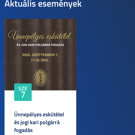
Aktuális események
SZE
7
Ünnepélyes eskütétel
és jogi kari polgárrá
fogadás