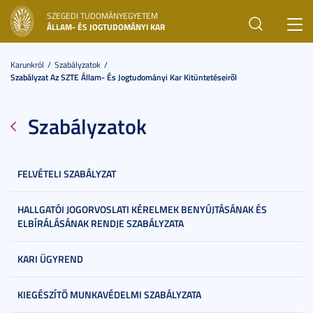
SZEGEDI TUDOMÁNYEGYETEM
Toggl
ÁLLAM- ÉS JOGTUDOMÁNYI KAR
navig
Karunkról
Szabályzatok
Szabályzat Az SZTE Állam- És Jogtudományi Kar Kitüntetéseiről
Szabályzatok
FELVÉTELI SZABÁLYZAT
HALLGATÓI JOGORVOSLATI KÉRELMEK BENYÚJTÁSÁNAK ÉS
ELBÍRÁLÁSÁNAK RENDJE SZABÁLYZATA
KARI ÜGYREND
KIEGÉSZÍTŐ MUNKAVÉDELMI SZABÁLYZATA