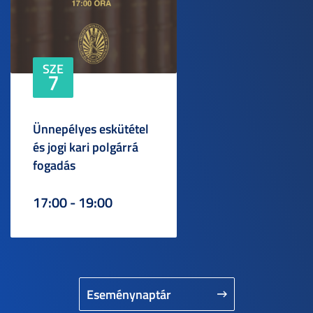
SZE
7
Ünnepélyes eskütétel
és jogi kari polgárrá
fogadás
17:00 - 19:00
Eseménynaptár