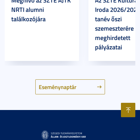
Meghívó az SZTE ÁJTK
Az SZTE Kulturál
NRTI alumni
Iroda 2026/2027
találkozójára
tanév őszi
szemeszterére
meghirdetett
pályázatai
Eseménynaptár