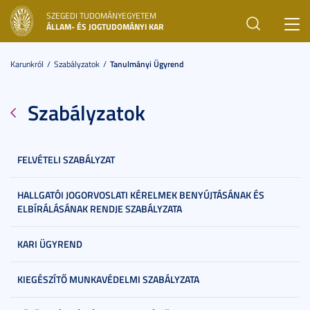
SZEGEDI TUDOMÁNYEGYETEM
Toggl
ÁLLAM- ÉS JOGTUDOMÁNYI KAR
navig
Karunkról
Szabályzatok
Tanulmányi Ügyrend
Szabályzatok
FELVÉTELI SZABÁLYZAT
HALLGATÓI JOGORVOSLATI KÉRELMEK BENYÚJTÁSÁNAK ÉS
ELBÍRÁLÁSÁNAK RENDJE SZABÁLYZATA
KARI ÜGYREND
KIEGÉSZÍTŐ MUNKAVÉDELMI SZABÁLYZATA