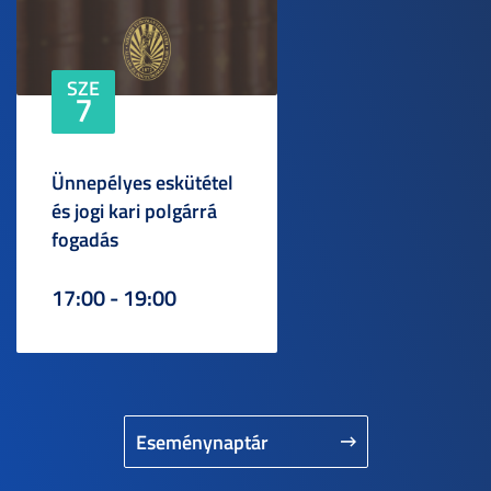
SZE
7
Ünnepélyes eskütétel
és jogi kari polgárrá
fogadás
17:00 - 19:00
Eseménynaptár