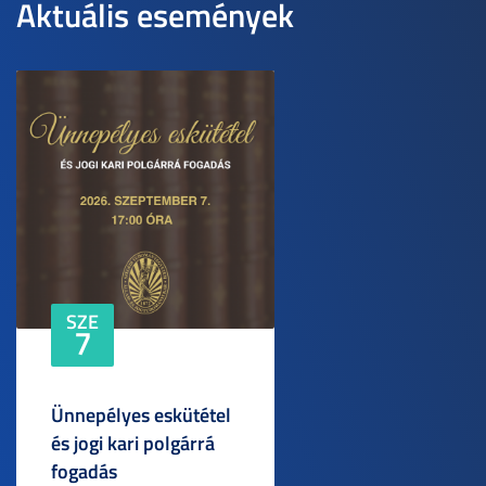
Aktuális események
SZE
7
Ünnepélyes eskütétel
és jogi kari polgárrá
fogadás