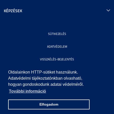
KÉPZÉSEK
SÜTIKEZELÉS
ADATVÉDELEM
VISSZAÉLÉS-BEJELENTÉS
KÖZÉRDEKŰ ADATOK
Oldalainkon HTTP-sütiket használunk.
Adatvédelmi tájékoztatónkban olvasható,
hogyan gondoskodunk adatai védelméről.
IMPRESSZUM
További információ
SEGÍTSÉG
Elfogadom
© 2010 SZEGEDI TUDOMÁNYEGYETEM. MINDEN JOG FENNTARTVA.