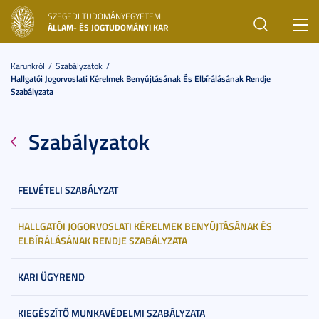
SZEGEDI TUDOMÁNYEGYETEM
Toggl
ÁLLAM- ÉS JOGTUDOMÁNYI KAR
navig
Karunkról
Szabályzatok
Hallgatói Jogorvoslati Kérelmek Benyújtásának És Elbírálásának Rendje
Szabályzata
Szabályzatok
FELVÉTELI SZABÁLYZAT
HALLGATÓI JOGORVOSLATI KÉRELMEK BENYÚJTÁSÁNAK ÉS
ELBÍRÁLÁSÁNAK RENDJE SZABÁLYZATA
KARI ÜGYREND
KIEGÉSZÍTŐ MUNKAVÉDELMI SZABÁLYZATA