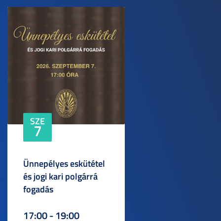
SZE
7
Ünnepélyes eskütétel
és jogi kari polgárrá
fogadás
17:00 - 19:00