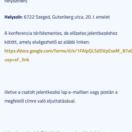
helyszínen)
Helyszín
: 6722 Szeged, Gutenberg utca. 20. I. emelet
A konferencia térítésmentes, de előzetes jelentkezéshez
kötött, amely elvégezhető az alábbi linken:
https://docs.google.com/forms/d/e/1FAIpQLSdDVpEseM_8
usp=sf_link
illetve a csatolt jelentkezési lap e-mailben vagy postán a
megfelelő címre való eljuttatásával.