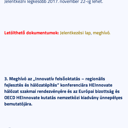
Jelentkezni legkésőbb 2017. november 22-ig lehet.
Letölthető dokumentumok:
Jelentkezési lap
meghívó
.
,
3.
Meghívó az „Innovatív felsőoktatás – regionális
fejlesztés és hálózatépítés” konferenciára HEInnovate
hálózat szakmai rendezvényére és az Európai bizottság és
OECD HEInnovate kutatás nemzetközi kiadvány ünnepélyes
bemutatójára.