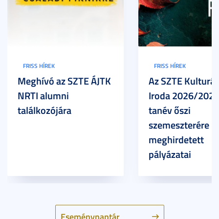
FRISS HÍREK
FRISS HÍREK
Meghívó az SZTE ÁJTK
Az SZTE Kulturál
NRTI alumni
Iroda 2026/2027
találkozójára
tanév őszi
szemeszterére
meghirdetett
pályázatai
Eseménynaptár