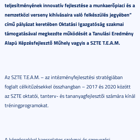
teljesítményének innovatív fejlesztése a munkaerőpiaci és a
nemzetközi verseny kihívásaira való felkészülés jegyében”
című pályázat keretében Oktatási Igazgatóság szakmai
támogatásával megkezdte működését a Tanulási Eredmény
Alapú Képzésfejlesztő Műhely vagyis a SZTE T.E.A.M.
Az SZTE T.E.A.M. – az intézményfejlesztési stratégiában
foglalt célkitűzésekkel összhangban – 2017 és 2020 között
az SZTE oktatói, tanterv- és tananyagfejlesztői számára kínál
tréningprogramokat.
A képzéssekkel kapcsolatos szakmai és szervezési