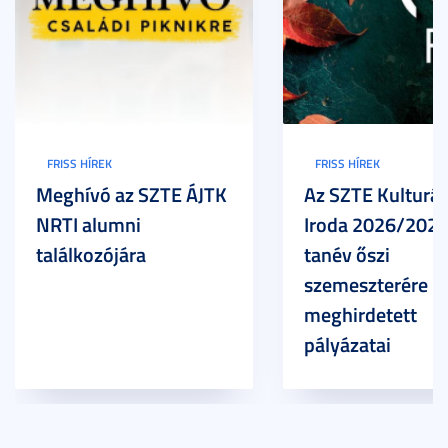
FRISS HÍREK
FRISS HÍREK
Meghívó az SZTE ÁJTK
Az SZTE Kulturál
NRTI alumni
Iroda 2026/2027
találkozójára
tanév őszi
szemeszterére
meghirdetett
pályázatai