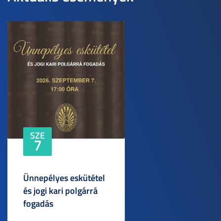
SZE
7
Ünnepélyes eskütétel
és jogi kari polgárrá
fogadás