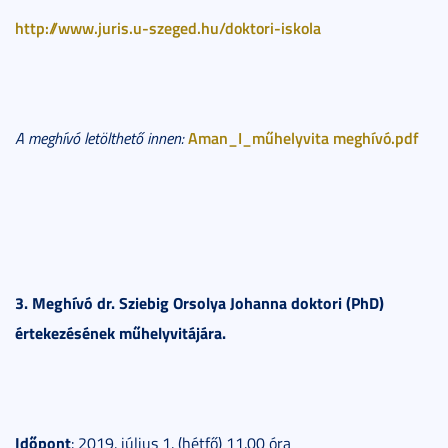
http://www.juris.u-szeged.hu/doktori-iskola
Aman_I_műhelyvita meghívó.pdf
A meghívó letölthető innen:
3. Meghívó dr. Sziebig Orsolya Johanna doktori (PhD)
értekezésének műhelyvitájára.
Időpont
: 2019. július 1. (hétfő) 11.00 óra