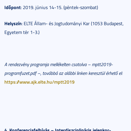
Időpont
: 2019. június 14-15. (péntek-szombat)
Helyszín
: ELTE Állam- és Jogtudományi Kar (1053 Budapest,
Egyetem tér 1-3.)
A rendezvény programja mellékelten csatolva – mptt2019-
programfuzet.pdf –, továbbá az alábbi linken keresztül érhető el:
https://www.ajk.elte.hu/mptt2019
4. Konferenciafelhívás – Interdiszciplináris jelenkor-