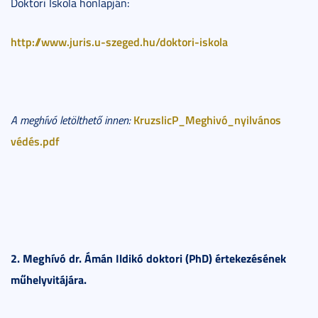
Doktori Iskola honlapján:
http://www.juris.u-szeged.hu/doktori-iskola
KruzslicP_Meghivó_nyilvános
A meghívó letölthető innen:
védés.pdf
2. Meghívó dr. Ámán Ildikó doktori (PhD) értekezésének
műhelyvitájára.