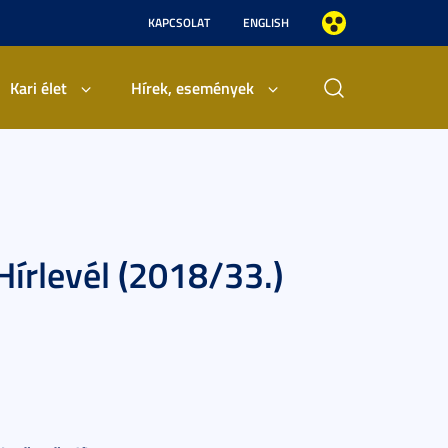
KAPCSOLAT
ENGLISH
Kari élet
Hírek, események
írlevél (2018/33.)