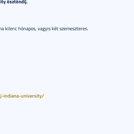
ity ösztöndíj.
a kilenc hónapos, vagyis két szemeszteres.
j-indiana-university/