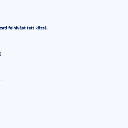
ti felhívást tett közzé.
)
.