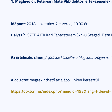
1.
Meghívó dr. Pétervári Máté PhD doktori értekezésének n
Időpont
: 2018. november 7. (szerda) 10.00 óra
Helyszín
: SZTE ÁJTK Kari Tanácsterem (6720 Szeged, Tisza La
Az értekezés címe
:
„A járások kialakítása Magyarországon az 18
A dolgozat megtekinthető az alábbi linken keresztül:
https://doktori.hu/index.php?menuid=193&lang=HU&vid