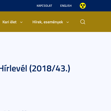
KAPCSOLAT
ENGLISH
Kari élet
Hírek, események
írlevél (2018/43.)