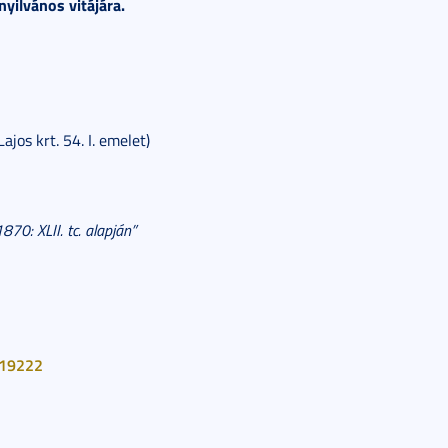
yilvános vitájára.
jos krt. 54. I. emelet)
70: XLII. tc. alapján”
=19222