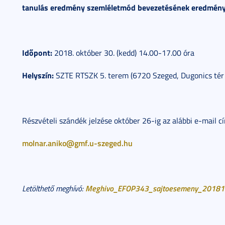
tanulás eredmény szemléletmód bevezetésének eredmény
Időpont:
2018. október 30. (kedd) 14.00-17.00 óra
Helyszín:
SZTE RTSZK 5. terem (6720 Szeged, Dugonics tér 
Részvételi szándék jelzése október 26-ig az alábbi e-mail c
molnar.aniko@gmf.u-szeged.hu
Meghivo_EFOP343_sajtoesemeny_20181
Letölthető meghívó: