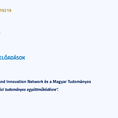
=19219
f
ELŐADÁSOK
e and Innovation Network és a Magyar Tudományos
özi tudományos együttműködésre”.