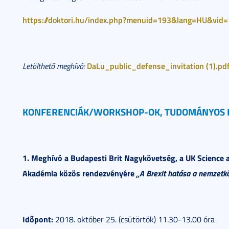
https://doktori.hu/index.php?menuid=193&lang=HU&vid
DaLu_public_defense_invitation (1).pd
Letölthető meghívó:
KONFERENCIÁK/WORKSHOP-OK, TUDOMÁNYOS 
1. Meghívó
a Budapesti Brit Nagykövetség, a UK Scienc
Akadémia közös rendezvényére
„A Brexit hatása a nemzetk
Időpont:
2018. október 25. (csütörtök) 11.30-13.00 óra