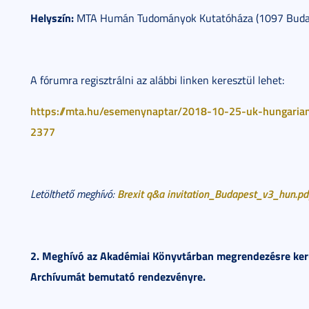
Helyszín:
MTA Humán Tudományok Kutatóháza (1097 Budape
A fórumra regisztrálni az alábbi linken keresztül lehet:
https://mta.hu/esemenynaptar/2018-10-25-uk-hungarian-
2377
Brexit q&a invitation_Budapest_v3_hun.pd
Letölthető meghívó:
2. Meghívó az Akadémiai Könyvtárban megrendezésre kerül
Archívumát bemutató rendezvényre.