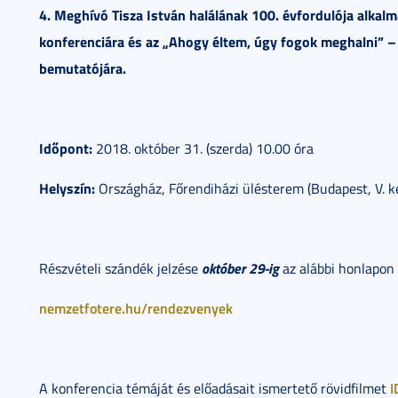
4. Meghívó Tisza István halálának 100. évfordulója alka
konferenciára és az „Ahogy éltem, úgy fogok meghalni” –
bemutatójára.
Időpont:
2018. október 31. (szerda) 10.00 óra
Helyszín:
Országház, Főrendiházi ülésterem (Budapest, V. ke
október 29-ig
Részvételi szándék jelzése
az alábbi honlapon 
nemzetfotere.hu/rendezvenyek
I
A konferencia témáját és előadásait ismertető rövidfilmet