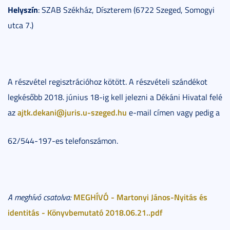
Helyszín
: SZAB Székház, Díszterem (6722 Szeged, Somogyi
utca 7.)
A részvétel regisztrációhoz kötött. A részvételi szándékot
legkésőbb 2018. június 18-ig kell jelezni a Dékáni Hivatal felé
ajtk.dekani@juris.u-szeged.hu
az
e-mail címen vagy pedig a
62/544-197-es telefonszámon.
MEGHÍVÓ - Martonyi János-Nyitás és
A meghívó csatolva:
identitás - Könyvbemutató 2018.06.21..pdf