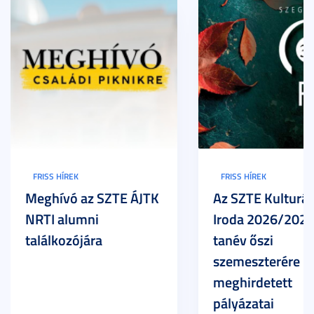
FRISS HÍREK
FRISS HÍREK
Meghívó az SZTE ÁJTK
Az SZTE Kulturál
NRTI alumni
Iroda 2026/2027
találkozójára
tanév őszi
szemeszterére
meghirdetett
pályázatai