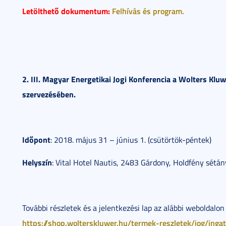
Letölthető dokumentum:
Felhívás és program.
2. III. Magyar Energetikai Jogi Konferencia a Wolters Klu
szervezésében.
Időpont
: 2018. május 31 – június 1. (csütörtök-péntek)
Helyszín
: Vital Hotel Nautis, 2483 Gárdony, Holdfény sétán
További részletek és a jelentkezési lap az alábbi weboldalon
https://shop.wolterskluwer.hu/termek-reszletek/jog/ingatl