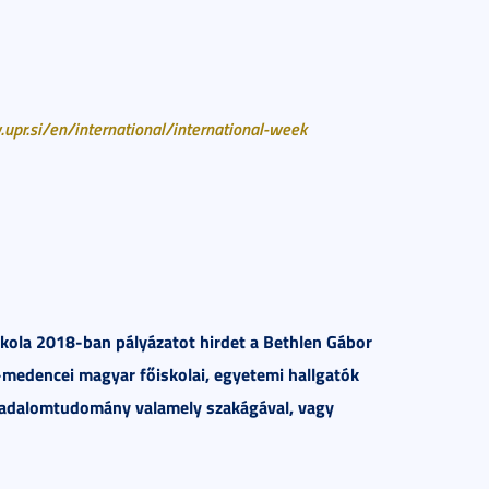
upr.si/en/international/international-week
iskola 2018-ban pályázatot hirdet a Bethlen Gábor
át-medencei magyar főiskolai, egyetemi hallgatók
rsadalomtudomány valamely szakágával, vagy