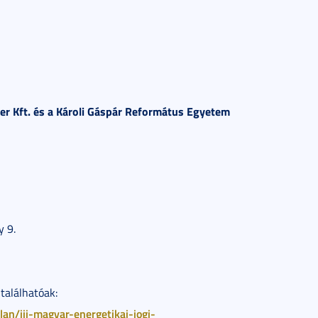
wer Kft. és a Károli Gáspár Református Egyetem
y 9.
 találhatóak:
an/iii-magyar-energetikai-jogi-