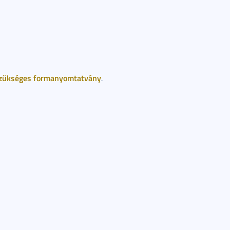
szükséges formanyomtatvány
.