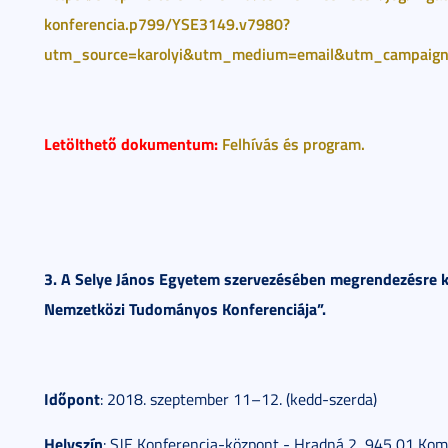
konferencia.p799/YSE3149.v7980?
utm_source=karolyi&utm_medium=email&utm_campa
Letölthető dokumentum:
Felhívás és program.
3. A Selye János Egyetem szervezésében megrendezésre k
Nemzetközi Tudományos Konferenciája”.
Időpont
: 2018. szeptember 11–12. (kedd-szerda)
Helyszín
: SJE Konferencia-központ - Hradná 2, 945 01 Ko