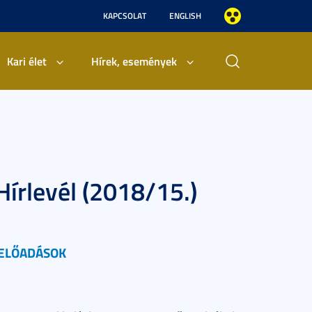
KAPCSOLAT
ENGLISH
Kari élet
Hírek, események
írlevél (2018/15.)
ELŐADÁSOK