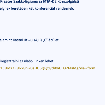
 Praetor Szakkolégiuma az MTA-DE Közszolgálati
lynek keretében két konferenciát rendeznek.
alamint Kassai út 40. (ÁJK) „C” épület.
egisztrálni az alábbi linken lehet:
OJWTC8rdX1E8lZx8nw0sHO5QFJtIyck0vUD32MsMg/viewform