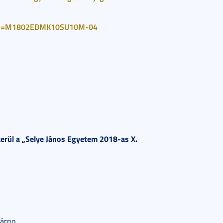
ign=M1802EDMK10SU10M-04
erül a „Selye János Egyetem 2018-as X.
márno