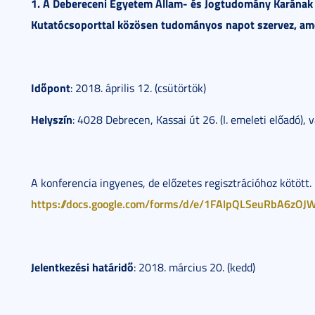
1. A Debereceni Egyetem Állam- és Jogtudomány Karának
Kutatócsoporttal közösen tudományos napot szervez, ame
Időpont
: 2018. április 12. (csütörtök)
Helyszín
: 4028 Debrecen, Kassai út 26. (I. emeleti előadó), v
A konferencia ingyenes, de előzetes regisztrációhoz kötött. R
https://docs.google.com/forms/d/e/1FAIpQLSeuRbA6z
Jelentkezési határidő
: 2018. március 20. (kedd)